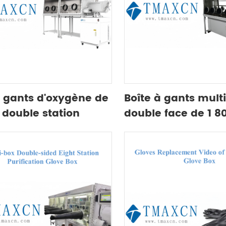
à gants d'oxygène de
Boîte à gants mult
à double station
double face de 1 
le simple de 2400
avec grande cabin
transition étendue