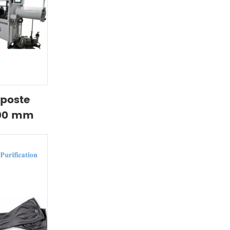
iposte
800 mm
e de