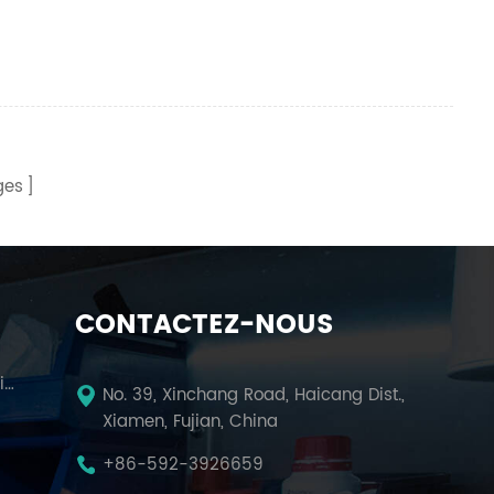
ges
CONTACTEZ-NOUS
Presse Hydraulique De Laboratoire
No. 39, Xinchang Road, Haicang Dist.,
Xiamen, Fujian, China
m
+86-592-3926659