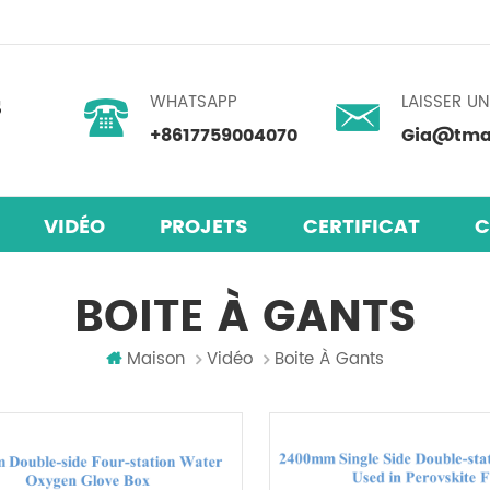
WHATSAPP
LAISSER U
+8617759004070
Gia@tmax
VIDÉO
PROJETS
CERTIFICAT
C
laires en pérovskite
mélangeur centrifuge planétaire
BOITE À GANTS
Maison
Vidéo
Boite À Gants