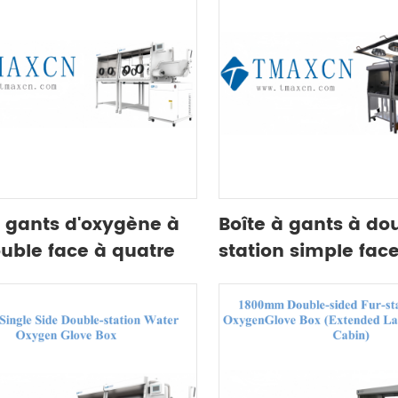
à gants d'oxygène à
Boîte à gants à do
uble face à quatre
station simple fac
ns de 2400 mm
mm utilisée dans 
de pérovskite