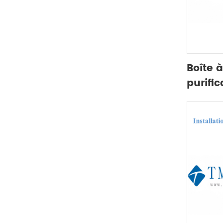
couramment utilisée
dans les laboratoires
infrarouges
Boîte 
purific
double