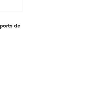
 ports de
té