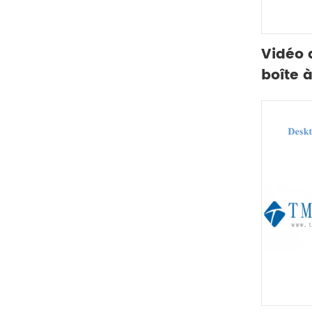
Vidéo d
boîte 
purific