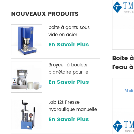
NOUVEAUX PRODUITS
boîte à gants sous
vide en acier
inoxydable h2o & O2
En Savoir Plus
système de
purification
Boîte 
Broyeur à boulets
l'eau 
planétaire pour le
latéra
broyage de poudre
En Savoir Plus
mm
Lab 12t Presse
hydraulique manuelle
avec une jauge de
En Savoir Plus
pression numérique
optionnelle