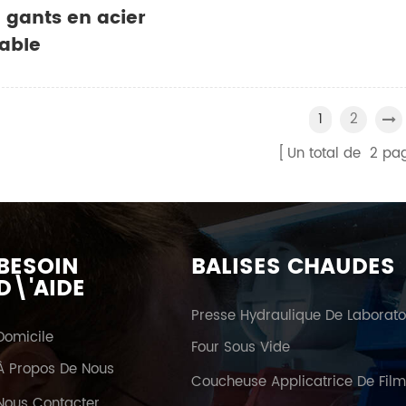
à gants en acier
able
2
1
Un total de
2
pa
BESOIN
BALISES CHAUDES
D\'AIDE
Domicile
Four Sous Vide
À Propos De Nous
Coucheuse Applicatrice De Fil
Nous Contacter