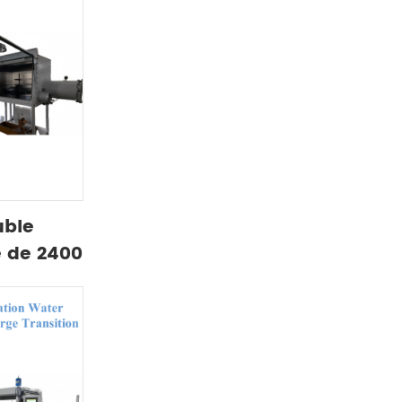
uble
e de 2400
le champ