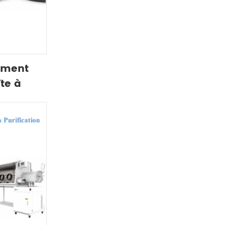
ement
te à
on