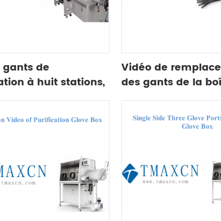
à gants de
Vidéo de remplac
ation à huit stations,
des gants de la boî
 face, multi-boîtes
gants de purificati