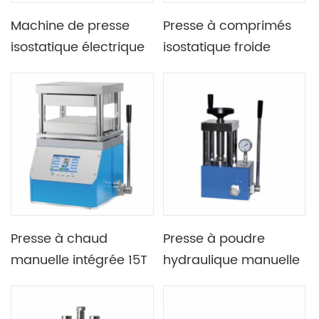
Machine de presse
Presse à comprimés
isostatique électrique
isostatique froide
divisée
automatique de
programmable du
laboratoire 300MPa
laboratoire 65T
40T avec porte de
protection en plexiglas
Presse à chaud
Presse à poudre
manuelle intégrée 15T
hydraulique manuelle
300C 500C avec
Lab 25T avec quatre
doubles plaques
colonnes