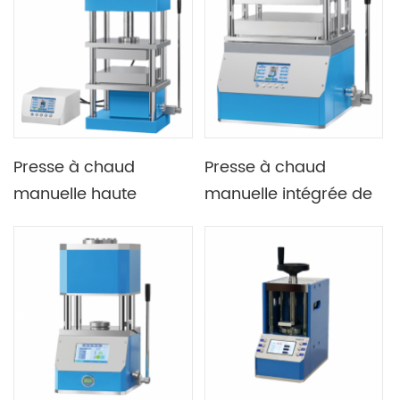
300C ou 500C
Presse à chaud
Presse à chaud
manuelle haute
manuelle intégrée de
température Lab 40T
petit tonnage 15T
avec doubles plaques
300C avec double
chauffantes
plaque chauffante
400X400mm