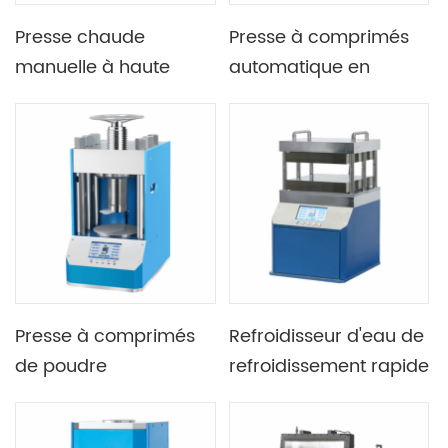
Presse chaude
Presse à comprimés
manuelle à haute
automatique en
température 900C 5T
poudre Lab 0,2T-12T
avec moule en alliage
avec écran LCD de 4,3
à base de nickel
pouces
Presse à comprimés
Refroidisseur d'eau de
de poudre
refroidissement rapide
Programmable
en option, taille de
automatique de
plaque chauffante