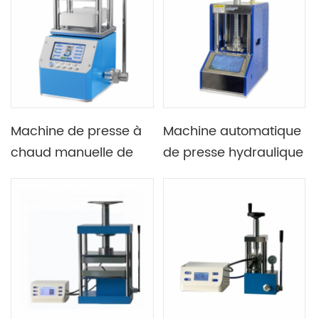
de laboratoire
double plaque
chauffante
Machine de presse à
Machine automatique
chaud manuelle de
de presse hydraulique
stratification intégrée
de comprimé de
de laboratoire 300C
poudre de petite
500C avec panneau
presse à huile
d'isolation thermique
importé