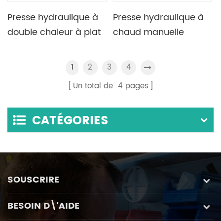
Presse hydraulique à
Presse hydraulique à
double chaleur à plat
chaud manuelle
élargie 300C 500C
cylindrique-électrique
pour le pressage de
de laboratoire avec
2
3
4
1
granulés de poudre
un ensemble de
Un total de
4
pages
moules de pressage à
chaud
CATÉGORIES
SOUSCRIRE
BESOIN D\'AIDE