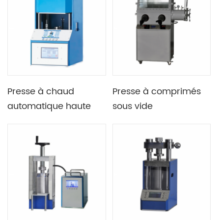
grand tonnage de
automatique 300C
laboratoire 150T,
40T 400x400mm
ordinateur en option
pour télécommande
Presse à chaud
Presse à comprimés
automatique haute
sous vide
température
programmable de
Programmable Lab
type intégré Lab 25T
900C 10T
pour boîte à gants