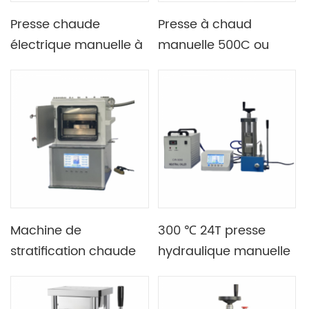
Presse chaude
Presse à chaud
électrique manuelle à
manuelle 500C ou
double plaque avec
300C avec filière
thermostat à panneau
double chauffage
anglais
Machine de
300 ℃ 24T presse
stratification chaude
hydraulique manuelle
plate de presse à
à chaud de
chaud automatique
laboratoire avec