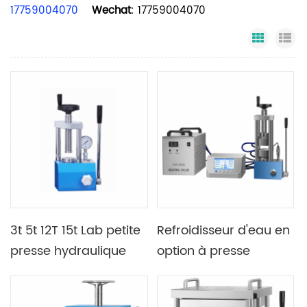
17759004070
Wechat
: 17759004070
Grid Vi
Li
3t 5t 12T 15t Lab petite
Refroidisseur d'eau en
presse hydraulique
option à presse
manuelle
chaude manuelle à
double plaque 24T