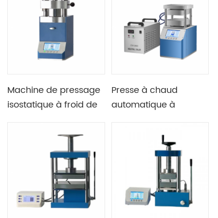
chauffantes
300X300mm
Machine de pressage
Presse à chaud
isostatique à froid de
automatique à
presse hydraulique
plaques Lab 500C 25T
électrique de CIP du
avec programmation
laboratoire 40T de
en plusieurs étapes
700MPa pour la presse
de granule