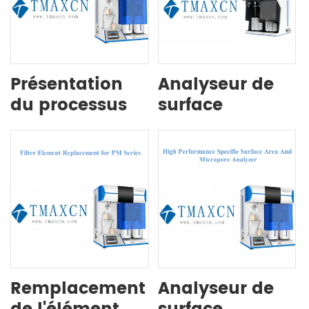
Présentation
Analyseur de
du processus
surface
de test de la
spécifique et
série PM
d'ouverture
entièrement
automatique
Remplacement
Analyseur de