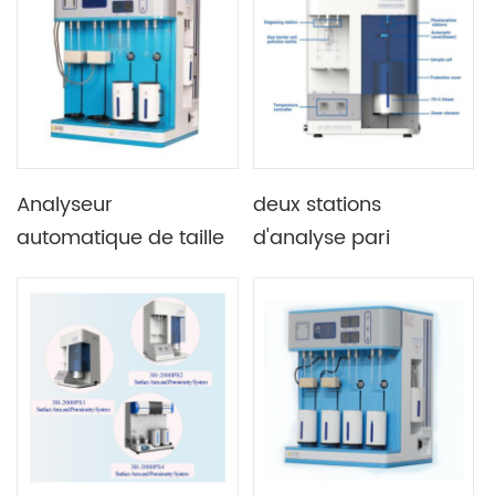
température avec
automatique avec
système de vide
tasse d'azote liquide
Analyseur
deux stations
automatique de taille
d'analyse pari
de pores d'analyseur
analyseur de surface
de surface spécifique
Et Porosimétrie
d'adsorption d'azote
système
pari avec four de
chauffage dur