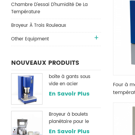
Chambre D'essai D'humidité De La
Température
Broyeur À Trois Rouleaux
Other Equipment
NOUVEAUX PRODUITS
boîte à gants sous
vide en acier
Four à m
inoxydable h2o & O2
températ
En Savoir Plus
système de
avec the
purification
Broyeur à boulets
planétaire pour le
broyage de poudre
En Savoir Plus