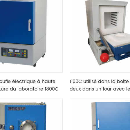
oufle électrique à haute
1100C utilisé dans la boît
ure du laboratoire 1800C
deux dans un four avec l
rmocouple de type B
Box-type moufle et tube