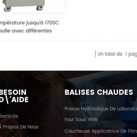
mpérature jusqu'à 1700C
ufle avec différentes
de chambre disponibles
Un total de
1
pag
BESOIN
BALISES CHAUDES
D\'AIDE
Domicile
Four Sous Vide
À Propos De Nous
Coucheuse Applicatrice De Fil