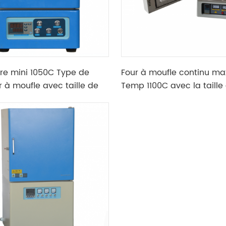
ire mini 1050C Type de
Four à moufle continu m
r à moufle avec taille de
Temp 1100C avec la taille
100 * 100 * 100mm
chambre 300*200*120CM