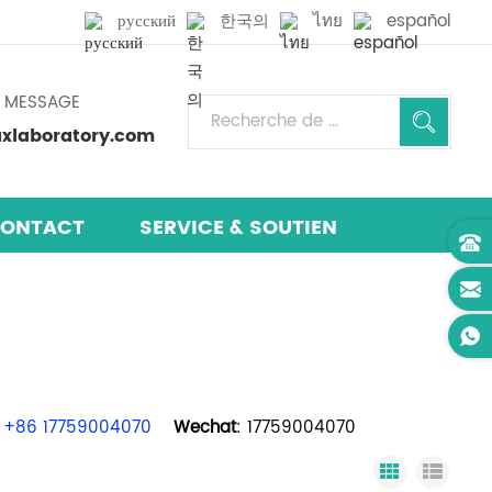
русский
한국의
ไทย
español
N MESSAGE
laboratory.com
ONTACT
SERVICE & SOUTIEN
+86 17759004070
Wechat
: 17759004070
Grid View
List 