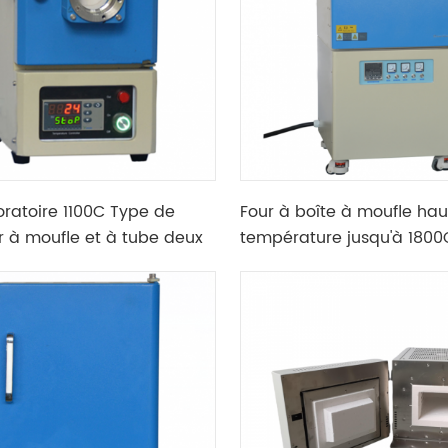
oratoire 1100C Type de
Four à boîte à moufle hau
r à moufle et à tube deux
température jusqu'à 180
four
compteur de contrôle de
température EUROTHERM