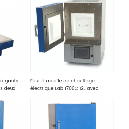
e à gants
Four à moufle de chauffage
es deux
électrique Lab 1700C 12L avec
thermocouple de type B