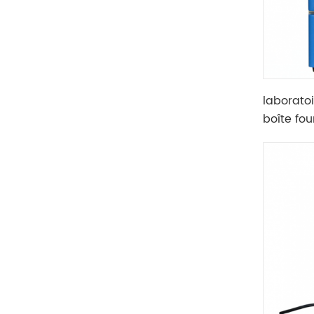
laborato
boîte fou
chambre 