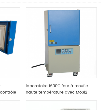
t
laboratoire 1600C four à moufle
 contrôle
haute température avec MoSi2
élément chauffant