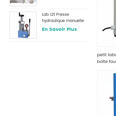
Lab 12t Presse
hydraulique manuelle
avec une jauge de
En Savoir Plus
pression numérique
optionnelle
couramment utilisée
dans les laboratoires
petit lab
infrarouges
boîte fou
dans un 