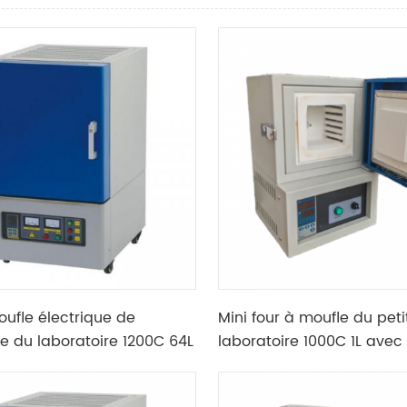
oufle électrique de
Mini four à moufle du peti
e du laboratoire 1200C 64L
laboratoire 1000C 1L avec
rmocouple de type K
de la température