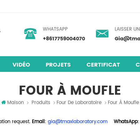
WHATSAPP
LAISSER U
+8617759004070
Gia@tmax
VIDÉO
PROJETS
CERTIFICAT
C
laires en pérovskite
mélangeur centrifuge planétaire
FOUR À MOUFLE
Maison
Produits
Four De Laboratoire
Four À Moufle
tion request.
Email
:
gia@tmaxlaboratory.com
WhatsApp
: