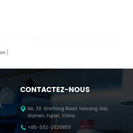
es
CONTACTEZ-NOUS
Presse Hydraulique De Laboratoire
No. 39, Xinchang Road, Haicang Dist.,
Xiamen, Fujian, China
m
+86-592-3926659