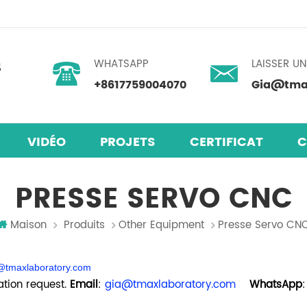
WHATSAPP
LAISSER U
+8617759004070
Gia@tmax
VIDÉO
PROJETS
CERTIFICAT
C
laires en pérovskite
mélangeur centrifuge planétaire
PRESSE SERVO CNC
Maison
Produits
Other Equipment
Presse Servo CN
@tmaxlaboratory.com
tion request.
Email
:
gia@tmaxlaboratory.com
WhatsApp
: