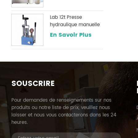
Lab 12t Presse
hydraulique manuelle
avec une jauge de
En Savoir Plus
pression numérique
optionnelle
couramment utilisée
dans les laboratoires
infrarouges
SOUSCRIRE
Pour demandes de renseignements sur nos
produits ou notre liste de prix, veuillez nous
laisser et nous vous contacterons dans les 24
heures.