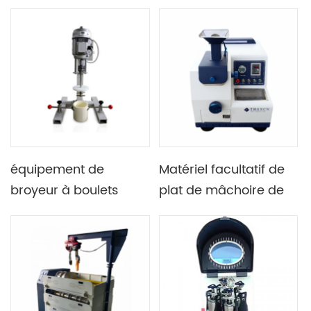
pierre dure de
vitesse de petit
laboratoire pour la
laboratoire
préparation des
échantillons de
minerai minéral
équipement de
Matériel facultatif de
broyeur à boulets
plat de mâchoire de
agité à haute
machine de broyeur
efficacité pot Et
de mâchoire de
médias de broyage
laboratoire