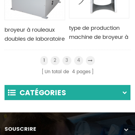
type de production
broyeur à rouleaux
machine de broyeur à
doubles de laboratoire
boulets agité à
réfractaire Et matériau
grande vitesse
dur
2
3
4
1
Un total de
4
pages
CATÉGORIES
SOUSCRIRE