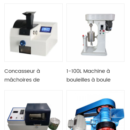
circulaire vertical
avec couvercle de
nano
sécurité
Concasseur à
1-100L Machine à
mâchoires de
bouleilles à boule
laboratoire avec
supérieure à volume
dispositif de réglage
de volume optionnel
rapide de la taille de
l'échantillon