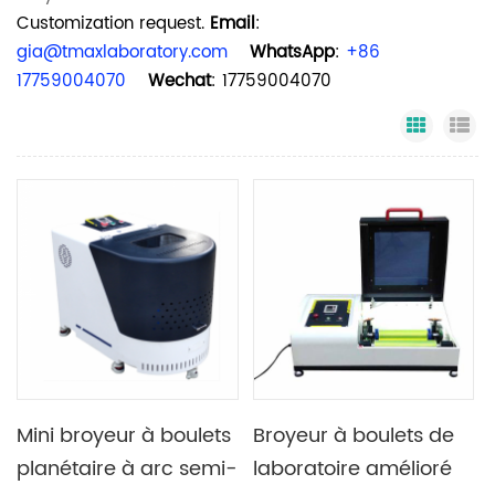
Customization request.
Email
:
gia@tmaxlaboratory.com
WhatsApp
:
+86
17759004070
Wechat
: 17759004070
Grid Vi
Li
Mini broyeur à boulets
Broyeur à boulets de
planétaire à arc semi-
laboratoire amélioré