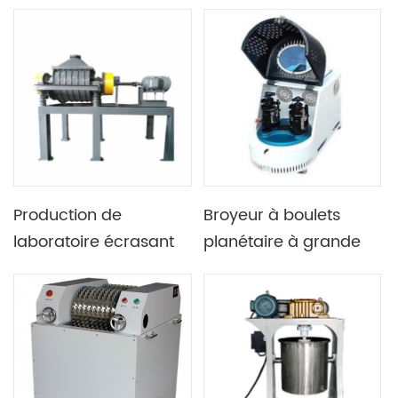
roulement de
matériaux de
laboratoire pour le
concassage
meulage de poudre
Production de
Broyeur à boulets
laboratoire écrasant
planétaire à grande
la machine vibrante
vitesse Nano avec
de broyeur à boulets
deux réservoirs
de meulage