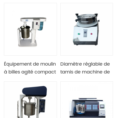
cylindre triple simple
céramique / moulin
de laboratoire
Avec contrôle
numérique de la taille
Équipement de moulin
Diamètre réglable de
à billes agité compact
tamis de machine de
petite taille de tamis
vibrant de rendement
élevé