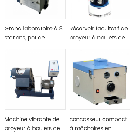
Grand laboratoire à 8
Réservoir facultatif de
stations, pot de
broyeur à boulets de
broyage et de
vide planétaire à
mélange ultrafin,
petite échelle de type
broyeur à boulets en
vertical micro de
option, pot doublé en
laboratoire
acier inoxydable 304
de 1 à 20 l
Machine vibrante de
concasseur compact
broyeur à boulets de
à mâchoires en