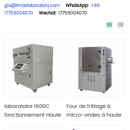
gia@tmaxlaboratory.com
WhatsApp
:
+86
17759004070
Wechat
: 17759004070
Grid Vi
Li
laboratoire 1600C
Four de frittage à
fonctionnement Haute
micro-ondes à haute
température four à
température avec