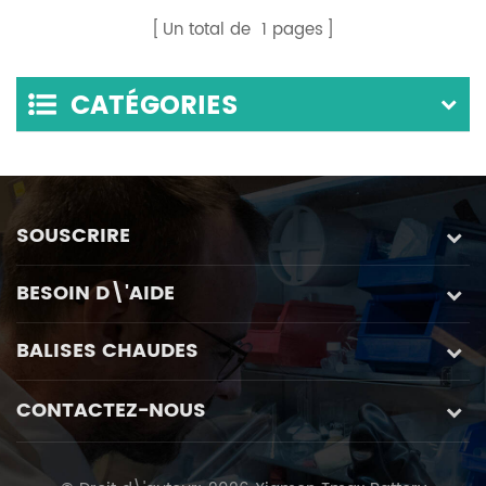
frittage à micro-
ondes
Un total de
1
pages
ondes à faible vide
CATÉGORIES
SOUSCRIRE
BESOIN D\'AIDE
BALISES CHAUDES
CONTACTEZ-NOUS