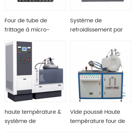
Four de tube de
Système de
frittage à micro-
refroidissement par
ondes sous vide 1250C
eau intégré de four à
avec écran tactile PLC
moufle de frittage par
micro-ondes d'écran
tactile de 4,3 pouces
haute température &
Vide poussé Haute
système de
température four de
laboratoire de four de
recherche à micro-