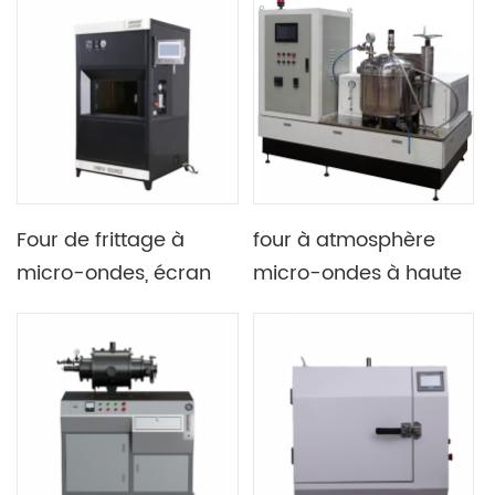
micro-ondes de type
contrôle des gaz et
cloche sous vide Et
contrôle des zones de
Pureté atmosphère
température
Four de frittage à
four à atmosphère
micro-ondes, écran
micro-ondes à haute
tactile LCD de 10
température étude
pouces, Type cloche,
expérimentale
sous vide, système de
refroidissement par
eau intégré