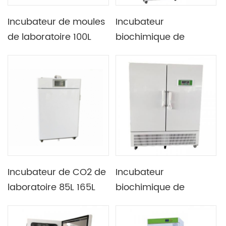
Incubateur de moules
Incubateur
de laboratoire 100L
biochimique de
150L 250L 300L 400L
laboratoire à basse
800L avec dispositif de
température avec
stérilisation UV
fonction de contrôle
automatique chaud et
froid
Incubateur de CO2 de
Incubateur
laboratoire 85L 165L
biochimique de
avec contrôleur PID de
grande capacité 1075L
micro-ordinateur
et 1675L avec