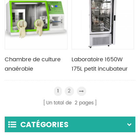
incurvé 1075L
Chambre de culture
Laboratoire 1650W
anaérobie
175L petit incubateur
d'incubateur
d'éclairage de
anaérobie de bureau
contrôle
2
1
de laboratoire
Programmable multi-
Un total de
2
pages
segments
CATÉGORIES