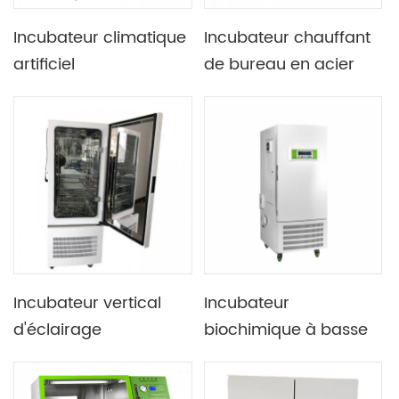
Incubateur climatique
Incubateur chauffant
artificiel
de bureau en acier
programmable de
inoxydable Lab 66C
laboratoire 800L avec
avec contrôle
doublure intérieure en
Programmable multi-
acier inoxydable
segments
miroir
Incubateur vertical
Incubateur
d'éclairage
biochimique à basse
d'affichage à cristaux
température avec
liquides de grand
fonction de contrôle