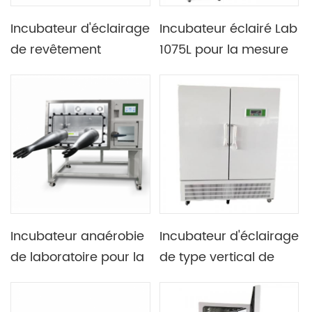
Incubateur d'éclairage
Incubateur éclairé Lab
de revêtement
1075L pour la mesure
intérieur d'acier
de la DBO et la
inoxydable de miroir
surveillance de la
du laboratoire 475L
qualité de l'eau
2900W
Incubateur anaérobie
Incubateur d'éclairage
de laboratoire pour la
de type vertical de
recherche biologique
laboratoire à
conception d'arc