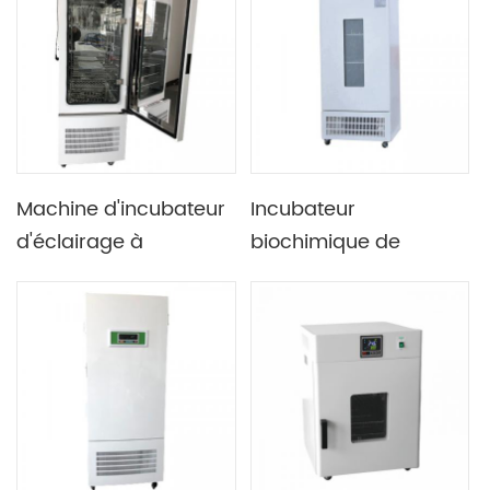
réfrigération sans fluor
Machine d'incubateur
Incubateur
d'éclairage à
biochimique de
température
laboratoire 80L 150L
constante de
200L 250L 300L 400L
laboratoire de
avec système de
réfrigérant R134a
contrôle intelligent