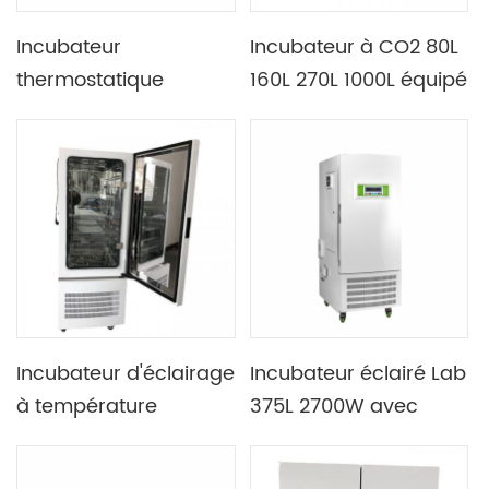
Incubateur
Incubateur à CO2 80L
thermostatique
160L 270L 1000L équipé
électrique étanche à
d'une stérilisation UV
l'eau de paillasse de
50 L équipé d'un
protecteur contre les
fuites
Incubateur d'éclairage
Incubateur éclairé Lab
à température
375L 2700W avec
constante de
interface USB des
laboratoire avec
paramètres