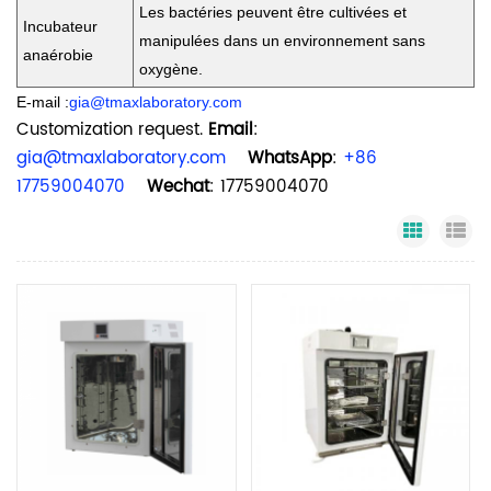
Les bactéries peuvent être cultivées et
Incubateur
manipulées dans un environnement sans
anaérobie
oxygène.
E-mail :
gia@tmaxlaboratory.com
Customization request.
Email
:
gia@tmaxlaboratory.com
WhatsApp
:
+86
17759004070
Wechat
: 17759004070
Grid Vi
Li