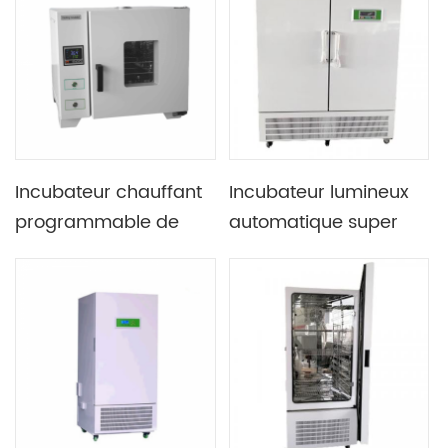
réfrigérant R134a
d'enregistrement
Incubateur chauffant
Incubateur lumineux
programmable de
automatique super
paillasse Lab 80C
grand laboratoire de 1
avec poignée anti-
675 L avec fonction
chaleur
d'autodiagnostic