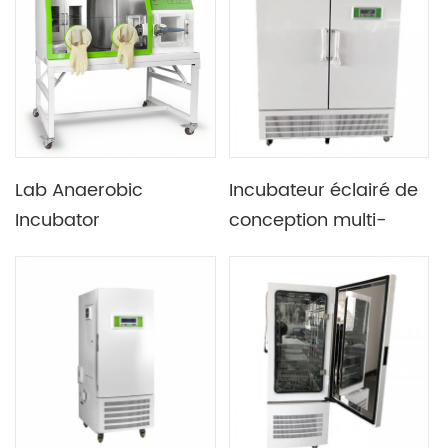
écran du type 475L de
automatique chaud et
laboratoire
froid
Lab Anaerobic
Incubateur éclairé de
Incubator
conception multi-
Environmental
portes de laboratoire
Chamber
avec conception de
contrôle de
programme à 30
segments