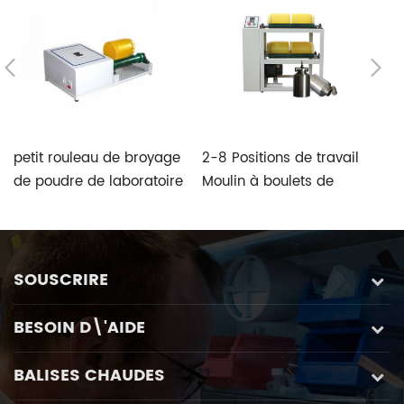
petit rouleau de broyage
2-8 Positions de travail
C
de poudre de laboratoire
Moulin à boulets de
bi
broyeur à boulets
rouleau d'usine JAR avec
ef
pot en volume optionnel
SOUSCRIRE
BESOIN D\'AIDE
BALISES CHAUDES