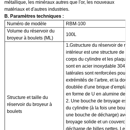
métallique, les minéraux autres que l'or, les nouveaux
matériaux et d'autres industries.
B.
Paramètres techniques :
Numéro de modèle
R
BM-
1
00
Volume du réservoir du
1
00L
broyeur à boulets (ML)
1.
G
structure du réservoir de rin
intérieur est une structure de cyl
corps du cylindre et les plaqu
sont en acier inoxydable 304, l
latérales sont renforcées pour r
extrémités de l'arbre, et la doub
doublée d'une brique d'emplac
en forme de U en alumine de 
Structure et taille du
2. Une bouche de broyage est o
réservoir du broyeur à
du cylindre (à la fois une bouch
boulets
une bouche de décharge) avec
broyage solide et un couvercle
décharge de billes nettes. Le c