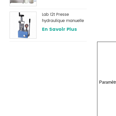
Lab 12t Presse
hydraulique manuelle
avec une jauge de
En Savoir Plus
pression numérique
optionnelle
couramment utilisée
dans les laboratoires
infrarouges
Paramètr