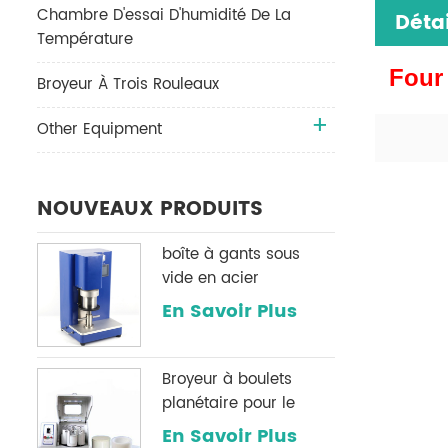
Chambre D'essai D'humidité De La
Détai
Température
Four
Broyeur À Trois Rouleaux
Other Equipment
NOUVEAUX PRODUITS
boîte à gants sous
vide en acier
inoxydable h2o & O2
En Savoir Plus
système de
purification
Broyeur à boulets
planétaire pour le
broyage de poudre
En Savoir Plus