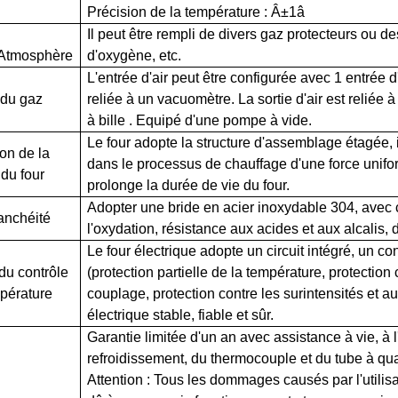
Précision de la température :
Â±1â
Il peut être rempli de divers gaz protecteurs ou d
/Atmosphère
d'oxygène, etc.
L'entrée d'air peut être configurée avec 1 entrée d
 du gaz
reliée à un vacuomètre. La sortie d'air est reliée à
à bille
. Equipé d'une pompe à vide.
Le four adopte la structure d'assemblage étagée, 
on de la
dans le processus de chauffage d'une force uniform
du four
prolonge la durée de vie du four.
Adopter une bride en acier inoxydable 304, avec 
anchéité
l'oxydation, résistance aux acides et aux alcalis, d
Le four électrique adopte un circuit intégré, un co
du contrôle
(protection partielle de la température, protection
mpérature
couplage, protection contre les surintensités et au
électrique stable, fiable et sûr.
Garantie limitée d'un an avec assistance à vie, à l
refroidissement, du thermocouple et du
tube à qua
Attention : Tous les dommages causés par l'utilis