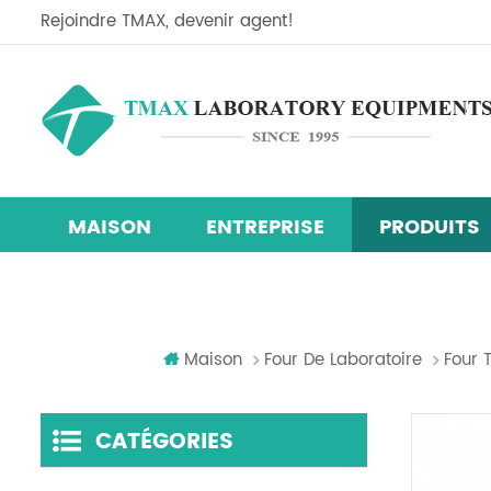
Rejoindre TMAX, devenir agent!
MAISON
ENTREPRISE
PRODUITS
Ligne d'équipement de recherche sur les cellules so
Mélangeur centrifuge planétaire
machine de revêtement de film
chambre d'essai d'humidité de la température
Maison
Four De Laboratoire
Four 
CATÉGORIES