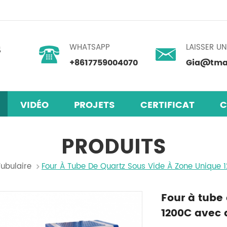
WHATSAPP
LAISSER U
+8617759004070
Gia@tmax
VIDÉO
PROJETS
CERTIFICAT
C
laires en pérovskite
mélangeur centrifuge planétaire
PRODUITS
Tubulaire
Four À Tube De Quartz Sous Vide À Zone Unique
Four à tube
1200C avec 