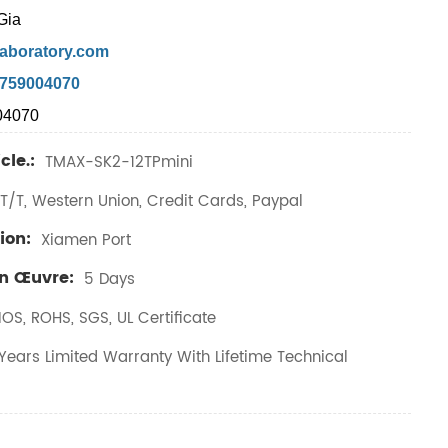
Gia
aboratory.com
7759004070
04070
cle.:
TMAX-SK2-12TPmini
T/T, Western Union, Credit Cards, Paypal
ion:
Xiamen Port
En Œuvre:
5 Days
IOS, ROHS, SGS, UL Certificate
ears Limited Warranty With Lifetime Technical