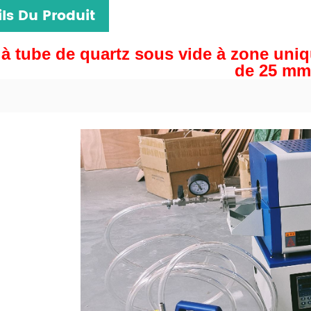
ls Du Produit
 à tube de quartz sous vide à zone uni
de 25 mm