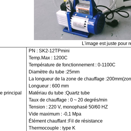
L'image est juste pour 
PN : SK2
-
1
2
TP
mini
Temp.Max :
1
2
00C
Température de fonctionnement : 0-1
1
00C
Diamètre du tube :
25
mm
La
longueur de la zone de chauffage :
200
mm
(zon
Longueur : 600 mm
e principal
Matériau du tube :
Quartz
tube
Taux de chauffage : 0 ~ 20 degrés/min
Tension : 220 V, monophasé 50/60 HZ
Vide maximum : -0,1 Mpa
Élément chauffant :
Fil de résistance
Thermocouple
: type K