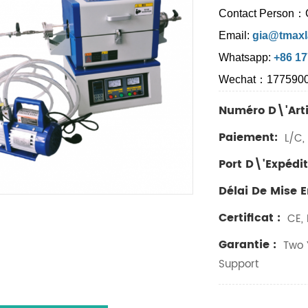
Contact Person：
Email:
gia@tmaxl
Whatsapp:
+86 1
Wechat：177590
Numéro D\'arti
Paiement:
L/C, 
Port D\'expédit
Délai De Mise 
Certificat :
CE, 
Garantie :
Two Y
Support