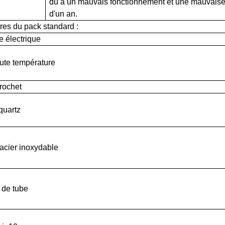
dû à un mauvais fonctionnement et une mauvaise ut
d'un an.
res du pack standard :
e électrique
ute température
rochet
quartz
acier inoxydable
de tube