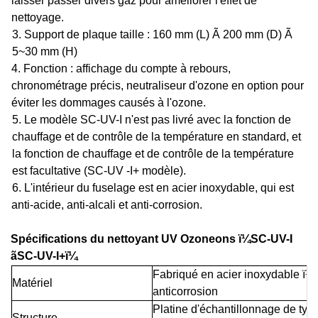
laisser passer divers gaz pour améliorer l'effet de
nettoyage.
3.
Support de plaque
taille : 160 mm (L)
Ã 2
00 mm (D)
Ã
5~30 mm (H)
4. Fonction : affichage du compte à rebours,
chronométrage précis, neutraliseur d'ozone en option pour
éviter les dommages causés à l'ozone.
5. Le modèle SC-UV-I
n'est
pas
livré avec
la fonction de
chauffage et de contrôle de la température
en standard
, et
la fonction de chauffage et de contrôle de la température
est facultative (SC-UV -I+ modèle).
6. L'intérieur du fuselage est en acier inoxydable, qui est
anti-acide, anti-alcali et anti-corrosion.
Spécifications du nettoyant UV Ozone
ons
ï¼
SC-UV-I
ã
SC-UV-I+
ï¼
Fabriqué
en
acier inoxydable
ï¼
Matériel
anticorrosion
Platine d'échantillonnage de type t
Structure