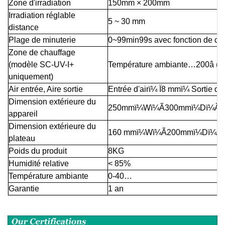
Zone d'irradiation
150mm × 200mm
Irradiation réglable
5 ~ 30 mm
distance
Plage de minuterie
0~99min99s avec fonction de co
Zone de chauffage
(modèle SC-UV-I+
Température ambiante…200
â (
c
uniquement)
Air
entrée,
Aire
sortie
Entrée d'air
ï¼
Ï8 mm
ï¼
Sortie d'a
Dimension extérieure
du
250mm
ï¼
W
ï¼
Ã300mm
ï¼
D
ï¼
Ã
appareil
Dimension extérieure du
160 mm
ï¼
W
ï¼
Ã200mm
ï¼
D
ï¼
Ã
plateau
Poids du produit
8KG
Humidité relative
< 85%
Température ambiante
0-40…
Garantie
1 an