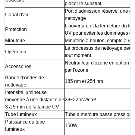
placer le substrat
Port d'admission réservé, une g
Canal d'air
nettoyage
L'ouverture et la fermeture du tir
Protection
UV pour éviter les dommages ca
Minuterie
Minuterie à bouton, compte à reb
Le processus de nettoyage peut 
Opération
tout moment
Neutrailleur d'ozone en option 
Accessoires
par l'ozone
Bande d'ondes de
185 nm
et
254 nm
nettoyage
Intensité lumineuse
moyenne à une distance de
28~32mW/cm²
3 à 5 mm de la lampe UV
Tube lumineux
Tube à mercure basse pression 
Puissance du tube
150W
lumineux