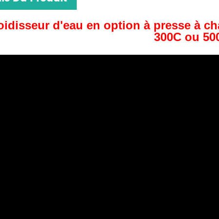
oidisseur d'eau en option à presse à c
300C ou 50