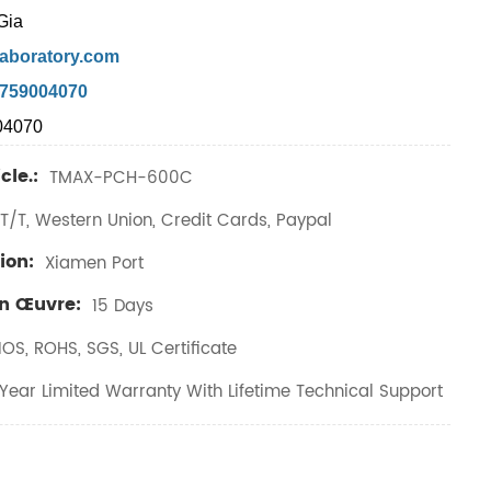
Gia
aboratory.com
7759004070
04070
cle.:
TMAX-PCH-600C
T/T, Western Union, Credit Cards, Paypal
ion:
Xiamen Port
En Œuvre:
15 Days
IOS, ROHS, SGS, UL Certificate
ear Limited Warranty With Lifetime Technical Support