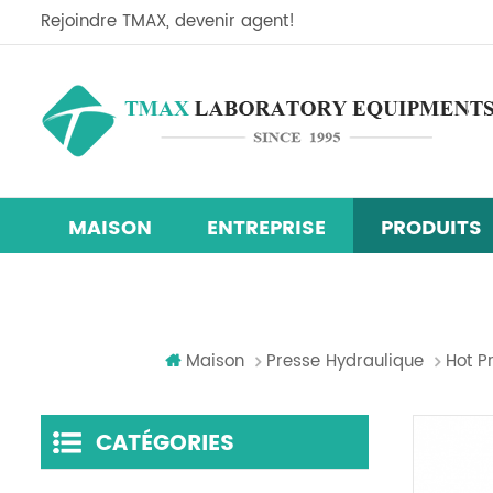
Rejoindre TMAX, devenir agent!
MAISON
ENTREPRISE
PRODUITS
Ligne d'équipement de recherche sur les cellules so
Mélangeur centrifuge planétaire
machine de revêtement de film
chambre d'essai d'humidité de la température
Maison
Presse Hydraulique
Hot P
CATÉGORIES