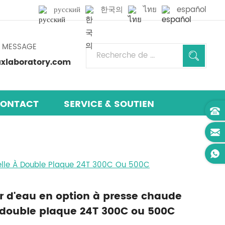
русский
한국의
ไทย
español
N MESSAGE
laboratory.com
ONTACT
SERVICE & SOUTIEN
uelle À Double Plaque 24T 300C Ou 500C
ur d'eau en option à presse chaude
double plaque 24T 300C ou 500C