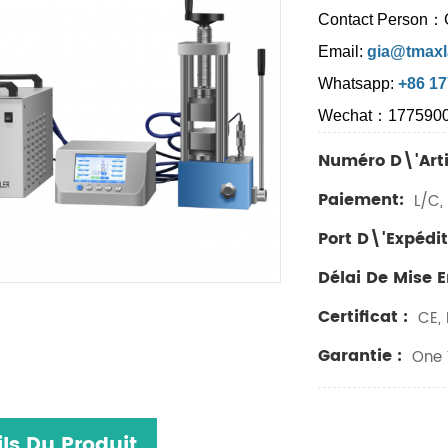
Contact Person：
Email:
gia@tmaxl
Whatsapp:
+86 1
Wechat：177590
Numéro D\'arti
Paiement:
L/C, 
Port D\'expédit
Délai De Mise 
Certificat :
CE, 
Garantie :
One Y
ls Du Produit