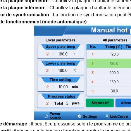
 la plaque supérieure :
Chauffez la plaque chauffante supérie
 la plaque inférieure :
Chauffez la plaque chauffante inférieur
eur de synchronisation :
La fonction de synchronisation peut êt
 de fonctionnement (mode automatique)
e démarrage :
Il peut être pressurisé selon le programme de pr
arrêt :
Appuyez sur le bouton d'arrêt pour arrêter le processus d