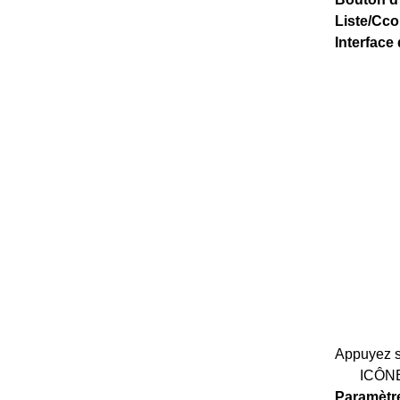
Liste
/C
co
Interface
Appuyez s
ICÔN
Paramètr