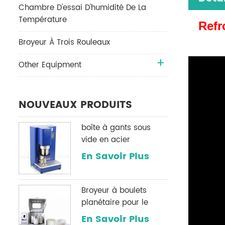
Chambre D'essai D'humidité De La
Température
Refr
Broyeur À Trois Rouleaux
Other Equipment
NOUVEAUX PRODUITS
boîte à gants sous
vide en acier
inoxydable h2o & O2
En Savoir Plus
système de
purification
Broyeur à boulets
planétaire pour le
broyage de poudre
En Savoir Plus