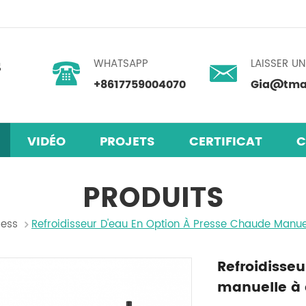
WHATSAPP
LAISSER U
+8617759004070
Gia@tmax
VIDÉO
PROJETS
CERTIFICAT
C
laires en pérovskite
mélangeur centrifuge planétaire
PRODUITS
ress
Refroidisseur D'eau En Option À Presse Chaude Man
Refroidisse
manuelle à 