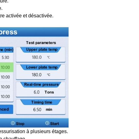
ure.
e.
re activée et désactivée.
essurisation à plusieurs étages.
e chauffage.