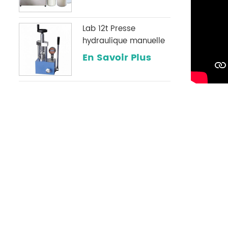
Lab 12t Presse
hydraulique manuelle
avec une jauge de
En Savoir Plus
pression numérique
optionnelle
couramment utilisée
dans les laboratoires
infrarouges