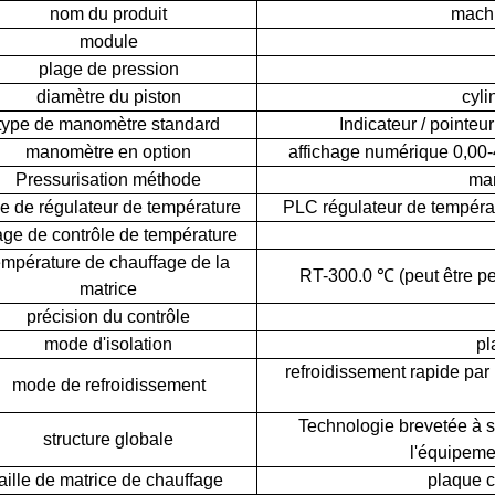
nom du produit
machi
module
plage de pression
diamètre du piston
cyli
type de manomètre standard
Indicateur / pointeu
manomètre en option
affichage numérique 0,00
Pressurisation méthode
man
pe de régulateur de température
PLC régulateur de tempéra
age de contrôle de température
empérature de chauffage de la
RT-300.0 ℃ (peut être p
matrice
précision du contrôle
mode d'isolation
pl
refroidissement rapide par 
mode de refroidissement
Technologie brevetée à s
structure globale
l'équipemen
taille de matrice de chauffage
plaque 