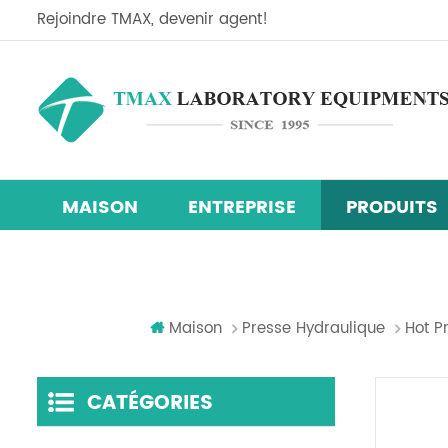
Rejoindre TMAX, devenir agent!
MAISON
ENTREPRISE
PRODUITS
Ligne d'équipement de recherche sur les cellules so
Mélangeur centrifuge planétaire
machine de revêtement de film
chambre d'essai d'humidité de la température
Maison
Presse Hydraulique
Hot P
CATÉGORIES