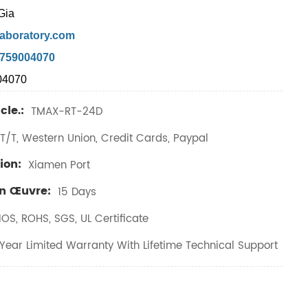
Gia
aboratory.com
7759004070
04070
cle.:
TMAX-RT-24D
T/T, Western Union, Credit Cards, Paypal
ion:
Xiamen Port
En Œuvre:
15 Days
IOS, ROHS, SGS, UL Certificate
ear Limited Warranty With Lifetime Technical Support