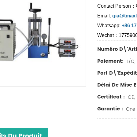
Contact Person：
Email:
gia@tmaxl
Whatsapp:
+86 1
Wechat：177590
Numéro D\'arti
Paiement:
L/C, 
Port D\'expédit
Délai De Mise 
Certificat :
CE, 
Garantie :
One Y
ls Du Produit