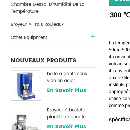
Chambre D'essai D'humidité De La
Température
300 ℃
Broyeur À Trois Rouleaux
Other Equipment
La tempér
50um-500
il convie
NOUVEAUX PRODUITS
vulcaniseu
il convien
boîte à gants sous
aux textil
vide en acier
instituts 
inoxydable h2o & O2
En Savoir Plus
approprié
système de
utilisé co
purification
comme pres
Broyeur à boulets
planétaire pour le
spécific
broyage de poudre
En Savoir Plus