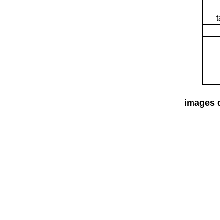
t
images d