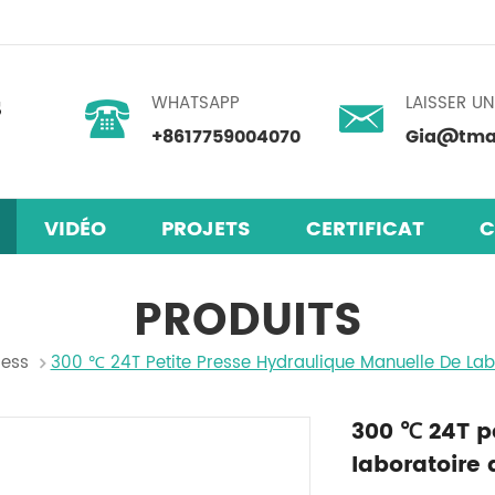
WHATSAPP
LAISSER U
+8617759004070
Gia@tmax
VIDÉO
PROJETS
CERTIFICAT
C
laires en pérovskite
mélangeur centrifuge planétaire
PRODUITS
ress
300 ℃ 24T Petite Presse Hydraulique Manuelle De Lab
300 ℃ 24T p
laboratoire