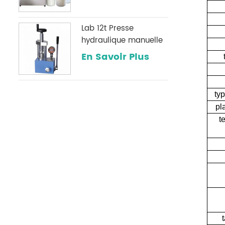
Lab 12t Presse
hydraulique manuelle
avec une jauge de
En Savoir Plus
pression numérique
optionnelle
couramment utilisée
ty
dans les laboratoires
pl
infrarouges
t