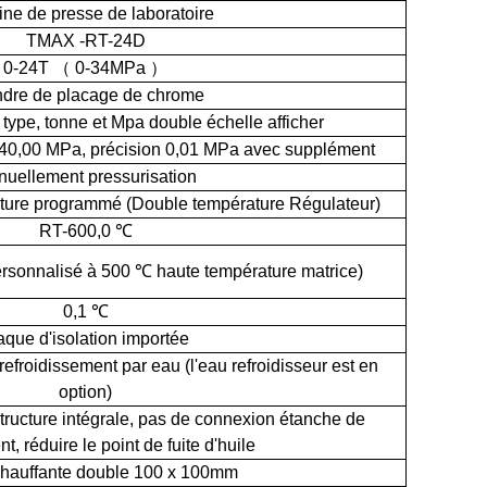
ne de presse de laboratoire
TMAX
-RT-24D
0-24T
（
0-34MPa
）
ndre de placage de chrome
r type, tonne et Mpa double échelle afficher
-40,00 MPa, précision 0,01 MPa avec supplément
uellement pressurisation
ture programmé (Double température Régulateur)
RT-600,0 ℃
ersonnalisé à 500 ℃ haute température matrice)
0,1 ℃
aque d'isolation importée
refroidissement par eau (l'eau refroidisseur est en
option)
tructure intégrale, pas de connexion étanche de
t, réduire le point de fuite d'huile
chauffante double 100 x 100mm