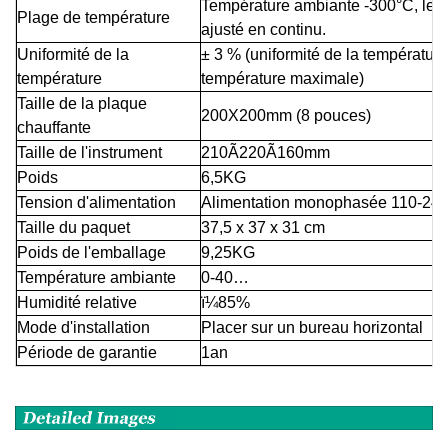
Température ambiante -300°C, le co
Plage de température
ajusté en continu.
Uniformité de la
± 3 % (uniformité de la température 
température
température maximale)
Taille de la plaque
200X200mm (8 pouces)
chauffante
Taille de l'instrument
210Ã220Ã160mm
Poids
6,5KG
Tension d'alimentation
Alimentation monophasée 110-24
Taille du paquet
37,5 x 37 x 31 cm
Poids de l'emballage
9,25KG
Température ambiante
0-40…
Humidité relative
ï¼
85%
Mode d'installation
Placer sur un bureau horizontal
Période de garantie
1
an