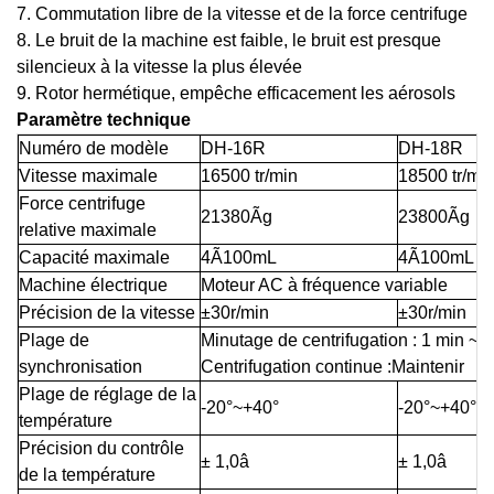
7. Commutation libre de la vitesse et de la force centrifuge
8. Le bruit de la machine est faible, le bruit est presque
silencieux à la vitesse la plus élevée
9. Rotor hermétique, empêche efficacement les aérosols
Paramètre technique
Numéro de modèle
DH-16R
DH-18R
Vitesse maximale
16500 tr/min
18500 tr/mi
Force centrifuge
21380Ãg
23800Ãg
relative maximale
Capacité maximale
4Ã100mL
4Ã100mL
Machine électrique
Moteur AC à fréquence variable
Précision de la vitesse
±30r/min
±30r/min
Plage de
Minutage de centrifugation : 1 min ~ 
synchronisation
Centrifugation continue :Maintenir
Plage de réglage de la
-20°~+40°
-20°~+40°
température
Précision du contrôle
± 1,0â
± 1,0â
de la température