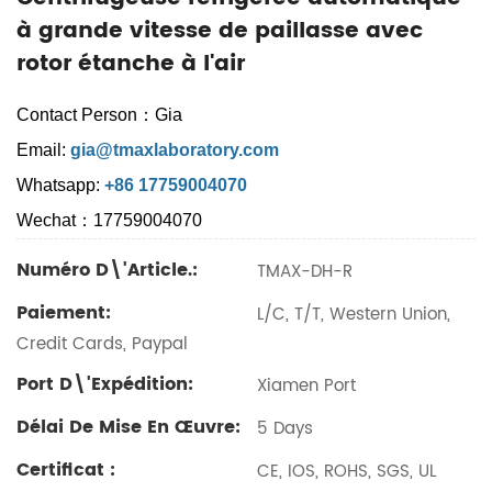
à grande vitesse de paillasse avec
rotor étanche à l'air
Contact Person：Gia
Email:
gia@tmaxlaboratory.com
Whatsapp:
+86 17759004070
Wechat：17759004070
Numéro D\'article.:
TMAX-DH-R
Paiement:
L/C, T/T, Western Union,
Credit Cards, Paypal
Port D\'expédition:
Xiamen Port
Délai De Mise En Œuvre:
5 Days
Certificat :
CE, IOS, ROHS, SGS, UL