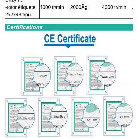
-rotor étiqueté
4000 tr/min
2000Ãg
4000 tr/min
20
2x2x48 trou