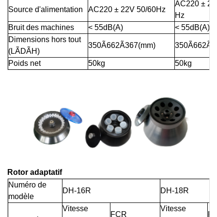
AC220 ± 22
Source d'alimentation
AC220 ± 22V 50/60Hz
Hz
Bruit des machines
< 55dB(A)
< 55dB(A)
Dimensions hors tout
350Ã662Ã367(mm)
350Ã662Ã3
(LÃDÃH)
Poids net
50kg
50kg
Rotor adaptatif
Numéro de
DH-16R
DH-18R
modèle
Vitesse
Vitesse
FCR
F