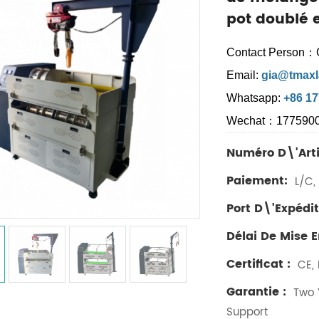
pot doublé e
Contact Person：
Email:
gia@tmaxl
Whatsapp:
+86 1
Wechat：177590
Numéro D\'arti
Paiement:
L/C, 
Port D\'expédit
Délai De Mise 
Certificat :
CE, 
Garantie :
Two Y
Support