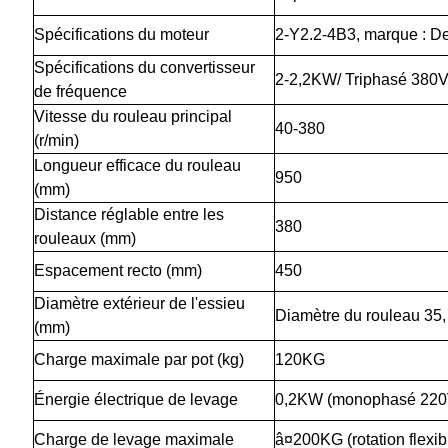
Spécifications du moteur
2-Y2.2-4B3, marque : D
Spécifications du convertisseur
2-2,2KW/ Triphasé 380V 
de fréquence
Vitesse du rouleau principal
40-380
(r/min)
Longueur efficace du rouleau
950
(mm)
Distance réglable entre les
380
rouleaux (mm)
Espacement recto (mm)
450
Diamètre extérieur de l'essieu
Diamètre du rouleau 35,
(mm)
Charge maximale par pot (kg)
120KG
Énergie électrique de levage
0,2KW (monophasé 220
Charge de levage maximale
â¤200KG (rotation flexib