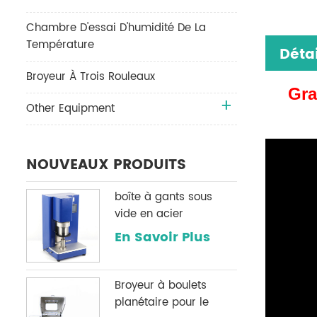
Chambre D'essai D'humidité De La
Température
Détai
Broyeur À Trois Rouleaux
Gra
Other Equipment
NOUVEAUX PRODUITS
boîte à gants sous
vide en acier
inoxydable h2o & O2
En Savoir Plus
système de
purification
Broyeur à boulets
planétaire pour le