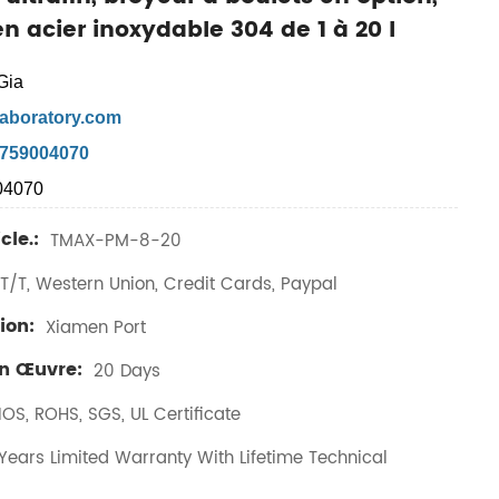
n acier inoxydable 304 de 1 à 20 l
Gia
aboratory.com
7759004070
04070
cle.:
TMAX-PM-8-20
T/T, Western Union, Credit Cards, Paypal
ion:
Xiamen Port
En Œuvre:
20 Days
IOS, ROHS, SGS, UL Certificate
ears Limited Warranty With Lifetime Technical