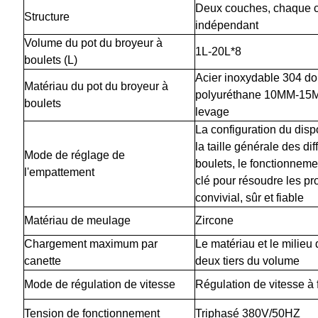
Deux couches, chaque c
Structure
indépendant
Volume du pot du broyeur à
1L-20L*8
boulets (L)
Acier inoxydable 304 do
Matériau du pot du broyeur à
polyuréthane 10MM-15MM)
boulets
levage
La configuration du dispo
la taille générale des di
Mode de réglage de
boulets, le fonctionnemen
l'empattement
clé pour résoudre les pr
convivial, sûr et fiable
Matériau de meulage
Zircone
Chargement maximum par
Le matériau et le milieu
canette
deux tiers du volume
Mode de régulation de vitesse
Régulation de vitesse à 
Tension de fonctionnement
Triphasé 380V/50HZ