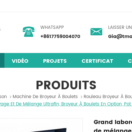
WHATSAPP
LAISSER U
+8617759004070
Gia@tmax
VIDÉO
PROJETS
CERTIFICAT
C
laires en pérovskite
mélangeur centrifuge planétaire
PRODUITS
son
Machine De Broyeur À Boulets
Rouleau Broyeur À Bou
yage Et De Mélange Ultrafin, Broyeur À Boulets En Option, Pot
Grand labora
de mélange u