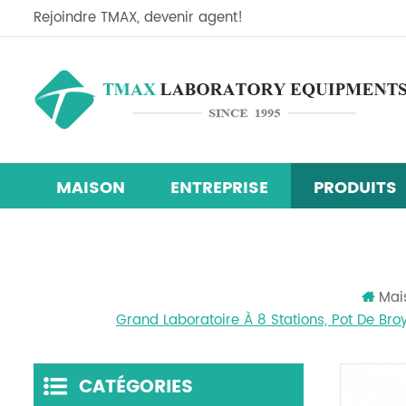
Rejoindre TMAX, devenir agent!
MAISON
ENTREPRISE
PRODUITS
Ligne d'équipement de recherche sur les cellules so
Mélangeur centrifuge planétaire
machine de revêtement de film
chambre d'essai d'humidité de la température
Mai
Grand Laboratoire À 8 Stations, Pot De Bro
CATÉGORIES