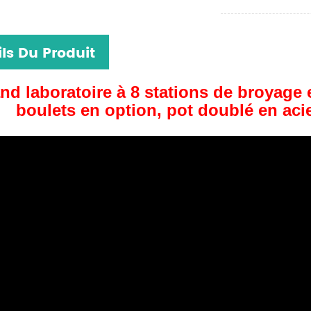
ls Du Produit
nd laboratoire à 8 stations de broyage 
boulets en option, pot doublé en acie