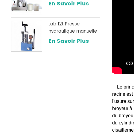
broyage de poudre
En Savoir Plus
Lab 12t Presse
hydraulique manuelle
avec une jauge de
En Savoir Plus
pression numérique
optionnelle
couramment utilisée
dans les laboratoires
infrarouges
Le princ
racine est
l'usure sur
broyeur à 
du broyeur
du cylindr
cisailleme