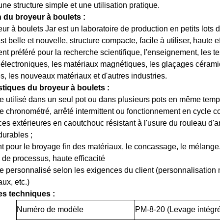
une structure simple et une utilisation pratique.
n du broyeur à boulets :
ur à boulets Jar est un laboratoire de production en petits lots
t belle et nouvelle, structure compacte, facile à utiliser, haute 
nt préféré pour la recherche scientifique, l'enseignement, les test
électroniques, les matériaux magnétiques, les glaçages cérami
s, les nouveaux matériaux et d'autres industries.
stiques du broyeur à boulets :
re utilisé dans un seul pot ou dans plusieurs pots en même tem
re chronométré, arrêté intermittent ou fonctionnement en cycle co
ces extérieures en caoutchouc résistant à l'usure du rouleau d'
urables ;
t pour le broyage fin des matériaux, le concassage, le mélange, 
de processus, haute efficacité
re personnalisé selon les exigences du client (personnalisation 
ux, etc.)
s techniques :
Numéro de modèle
PM-8-20 (Levage intégr