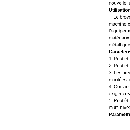
nouvelle, 
Utilisatio
Le broye
machine es
l'équipeme
matériaux 
métallique
Caractéri
1. Peut êt
2. Peut êt
3. Les piè
moulées, d
4. Convien
exigences 
5. Peut êt
multi-nivea
Paramètre