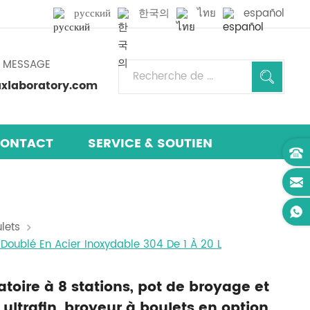
русский
한국의
ไทย
español
N MESSAGE
laboratory.com
ONTACT
SERVICE & SOUTIEN
lets
 Doublé En Acier Inoxydable 304 De 1 À 20 L
toire à 8 stations, pot de broyage et
ltrafin, broyeur à boulets en option,