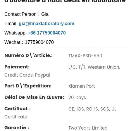
d'ouverture à haut débit en laboratoire
Contact Person：Gia
Email:
gia@tmaxlaboratory.com
Whatsapp:
+86 17759004070
Wechat：17759004070
Numéro D\'article.:
TMAX-BSD-660
Paiement:
L/C, T/T, Western Union,
Credit Cards, Paypal
Port D\'expédition:
Xiamen Port
Délai De Mise En Œuvre:
20 Days
Certificat :
CE, IOS, ROHS, SGS, UL
Certificate
Garantie :
Two Years Limited