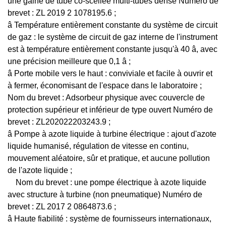
une gaine de tube co-scellée multi-tubes dense Numéro de
brevet : ZL 2019 2 1078195.6 ;
â Température entièrement constante du système de circuit
de gaz : le système de circuit de gaz interne de l'instrument
est à température entièrement constante jusqu'à 40 â, avec
une précision meilleure que 0,1 â ;
â Porte mobile vers le haut : conviviale et facile à ouvrir et
à fermer, économisant de l'espace dans le laboratoire ;
Nom du brevet : Adsorbeur physique avec couvercle de
protection supérieur et inférieur de type ouvert Numéro de
brevet : ZL202022203243.9 ;
â Pompe à azote liquide à turbine électrique : ajout d'azote
liquide humanisé, régulation de vitesse en continu,
mouvement aléatoire, sûr et pratique, et aucune pollution
de l'azote liquide ;
Nom du brevet : une pompe électrique à azote liquide
avec structure à turbine (non pneumatique) Numéro de
brevet : ZL 2017 2 0864873.6 ;
â Haute fiabilité : système de fournisseurs internationaux,