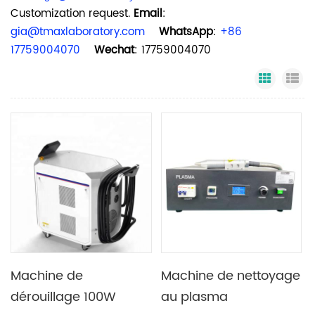
Customization request.
Email
:
gia@tmaxlaboratory.com
WhatsApp
:
+86
17759004070
Wechat
: 17759004070
Grid Vi
Li
Machine de
Machine de nettoyage
dérouillage 100W
au plasma