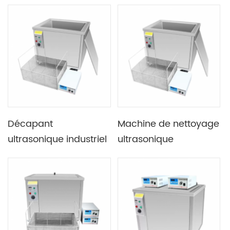
de bloc moteur de
fonction de chauffage
108L 1500W
et de contrôle de la
température
Décapant
Machine de nettoyage
ultrasonique industriel
ultrasonique
d'acier inoxydable de
industrielle de bloc
135L 1800W
moteur de décapant
de 40KHZ 175L 2400W