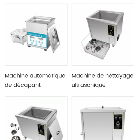
de la filtration 600W
de Digital de 60W
30L Digital
40khz 1.3L réglable
Machine automatique
Machine de nettoyage
de décapant
ultrasonique
ultrasonique de
industrielle de
puissance du
décapant de ROHS
laboratoire 2L 60W
38L 600W
40khz