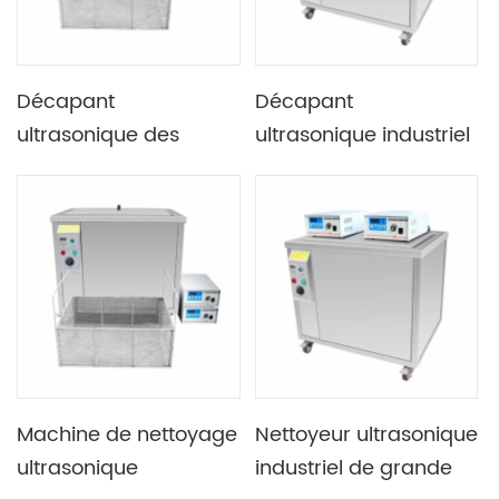
Décapant
Décapant
ultrasonique des
ultrasonique industriel
véhicules à moteur
du cylindre 560L
industriel de la FCC
4500W de moteur
264L 3000W de pneu
de roue
Machine de nettoyage
Nettoyeur ultrasonique
ultrasonique
industriel de grande