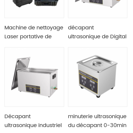
Machine de nettoyage
décapant
Laser portative de
ultrasonique de Digital
laboratoire, utilisée
de laitonerie de 22L
avec le traitement
480W 40KHZ
mécanique et le
nettoyage des moules
Décapant
minuterie ultrasonique
ultrasonique industriel
du décapant 0-30min