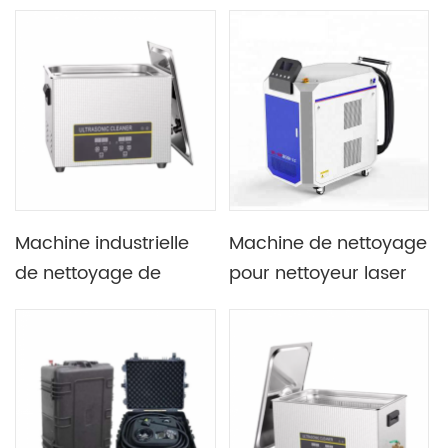
200W 500W 1000W ou
atmosphérique de
nettoyeur laser
type injection directe
ou équipement de
traitement de surface
au plasma pour la
distribution ou la
lentille
Machine industrielle
Machine de nettoyage
de nettoyage de
pour nettoyeur laser
décapant
50W 100W 500W
ultrasonique
800W en option
numérique de la
chaîne 15L 360W de
bicyclette