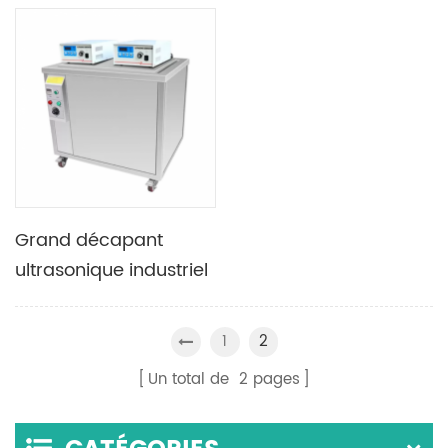
industrielle du
capacité 7200W 960L
décapant 540L 5400W
Grand décapant
ultrasonique industriel
de culasse du
réservoir 1500L
1
2
10800W
Un total de
2
pages