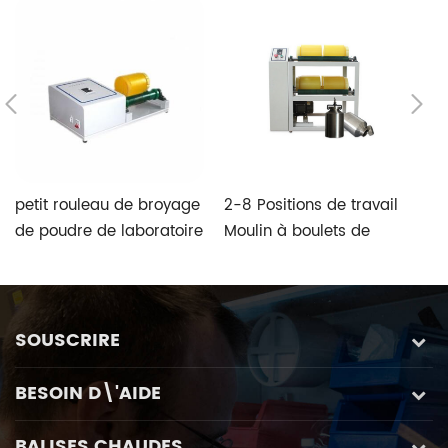
petit rouleau de broyage
2-8 Positions de travail
C
de poudre de laboratoire
Moulin à boulets de
bi
broyeur à boulets
rouleau d'usine JAR avec
ef
pot en volume optionnel
SOUSCRIRE
BESOIN D\'AIDE
BALISES CHAUDES