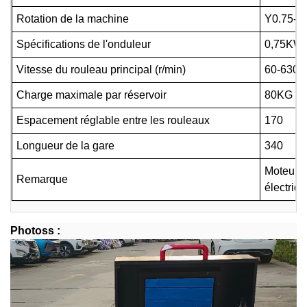
Rotation de la machine
Y0.75-4
Spécifications de l'onduleur
0,75KW
Vitesse du rouleau principal (r/min)
60-630
Charge maximale par réservoir
80KG
Espacement réglable entre les rouleaux
170
Longueur de la gare
340
Moteur a
Remarque
électriq
Photos
s
: