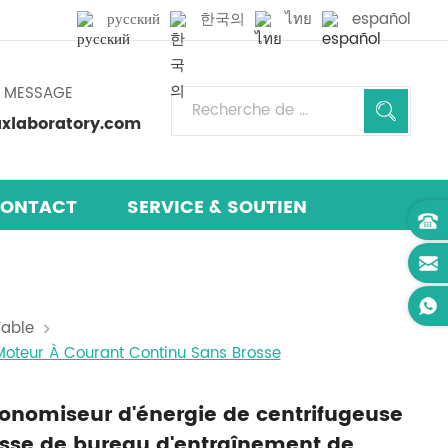
русский
한국의
ไทย
español
N MESSAGE
laboratory.com
ONTACT
SERVICE & SOUTIEN
Table
 Moteur À Courant Continu Sans Brosse
économiseur d'énergie de centrifugeuse
esse de bureau d'entraînement de