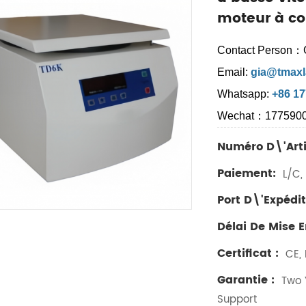
moteur à co
Contact Person：
Email:
gia@tmaxl
Whatsapp:
+86 1
Wechat：177590
Numéro D\'arti
Paiement:
L/C, 
Port D\'expédit
Délai De Mise 
Certificat :
CE, 
Garantie :
Two Y
Support