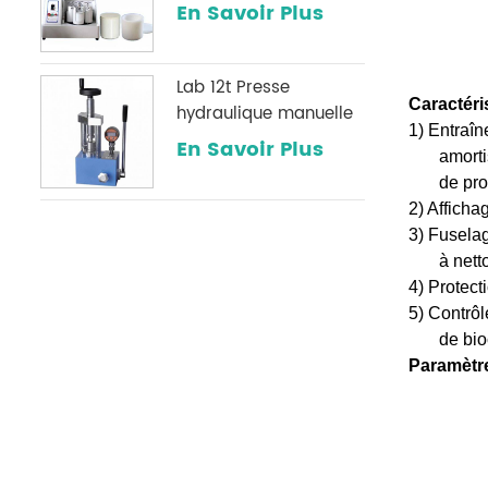
broyage de poudre
En Savoir Plus
Lab 12t Presse
Caractéri
hydraulique manuelle
1) Entraîn
avec une jauge de
En Savoir Plus
amorti
pression numérique
de pro
optionnelle
2) Afficha
couramment utilisée
3) Fuselag
dans les laboratoires
à nett
infrarouges
4) Protect
5) Contrôl
de bio
Paramètr