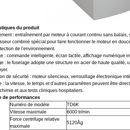
stiques du produit
ement : entraînement par moteur à courant continu sans balais, s
sseur combiné spécial pour faire fonctionner le moteur en douceu
tection de l'environnement.
ge : commande intelligente, écran tactile, affichage numérique intu
e : le fuselage adopte une structure en acier de haute qualité, 
oyer.
ion de sécurité : moteur silencieux, verrouillage électronique int
e : la vitesse, le temps et d'autres paramètres peuvent être direct
chimie et aux tests cliniques hospitaliers.
e de performances
Numéro de modèle
TD6K
Vitesse maximale
6000 tr/min
Force centrifuge relative
5120Ãg
maximale