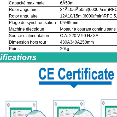
Capacité maximale
6Ã50ml
Rotor angulaire
24Ã10/6Ã50ml(6000r/min)RF
Rotor angulaire
12Ã10/15ml(6000r/min)RFC:
Plage de synchronisation
0ï½99min
Machine électrique
Moteur à courant continu sans 
Source d'alimentation
C.A. 220 V 50 Hz 8A
Dimension hors tout
430Ã340Ã250mm
Poids
20kg