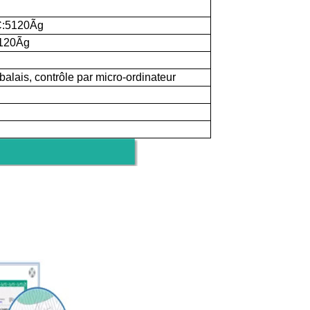
C:5120Ãg
5120Ãg
balais, contrôle par micro-ordinateur