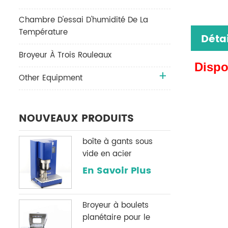
Chambre D'essai D'humidité De La
Température
Détai
Broyeur À Trois Rouleaux
Dispo
Other Equipment
NOUVEAUX PRODUITS
boîte à gants sous
vide en acier
inoxydable h2o & O2
En Savoir Plus
système de
purification
Broyeur à boulets
planétaire pour le