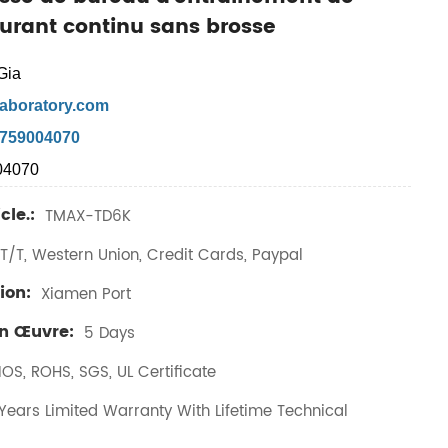
urant continu sans brosse
Gia
aboratory.com
7759004070
04070
cle.:
TMAX-TD6K
T/T, Western Union, Credit Cards, Paypal
ion:
Xiamen Port
En Œuvre:
5 Days
IOS, ROHS, SGS, UL Certificate
ears Limited Warranty With Lifetime Technical