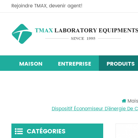
Rejoindre TMAX, devenir agent!
MAISON
ENTREPRISE
PRODUITS
Ligne d'équipement de recherche sur les cellules so
Mélangeur centrifuge planétaire
machine de revêtement de film
chambre d'essai d'humidité de la température
Mai
Dispositif Économiseur D'énergie De 
CATÉGORIES