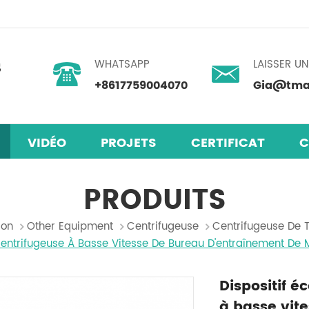
WHATSAPP
LAISSER U
+8617759004070
Gia@tmax
VIDÉO
PROJETS
CERTIFICAT
C
laires en pérovskite
mélangeur centrifuge planétaire
PRODUITS
son
Other Equipment
Centrifugeuse
Centrifugeuse De 
Centrifugeuse À Basse Vitesse De Bureau D'entraînement De
Dispositif 
à basse vit