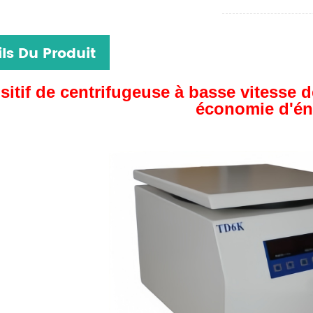
ls Du Produit
sitif de centrifugeuse à basse vitesse 
économie d'én