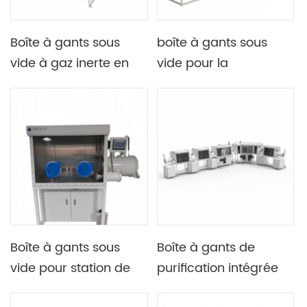
Boîte à gants sous
boîte à gants sous
vide à gaz inerte en
vide pour la
acier inoxydable avec
production de
bride à vide et jauge
batteries au lithium
avec air sec fonction
de vide
Boîte à gants sous
Boîte à gants de
vide pour station de
purification intégrée
travail simple face de
sous vide avec quatre