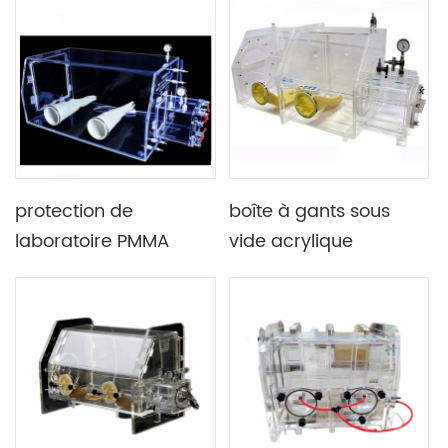
laboratoire avec
systèmes de
système de
circulation d'eau et
purification
d'oxygène
protection de
boîte à gants sous
laboratoire PMMA
vide acrylique
boîte à gants
transparente de
transparente sous
laboratoire avec bride
vide
de vide en option &
jauge