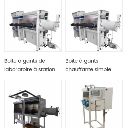
à quatre avec l'écran
analyseur d'eau et
tactile de PLC de
analyseur d'oxygène
Siemens
Boîte à gants de
Boîte à gants
laboratoire à station
chauffante simple
unique, simple face,
face à double station
avec grande
avec cabine de
chambre de transition
transition
chauffante à 250 °C et
petite chambre de
transition