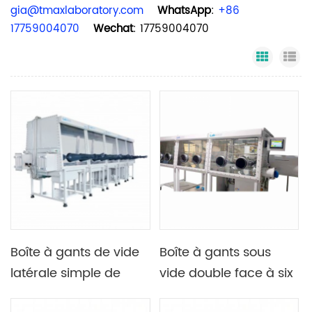
gia@tmaxlaboratory.com
WhatsApp
:
+86
17759004070
Wechat
: 17759004070
Grid Vi
Li
Boîte à gants de vide
Boîte à gants sous
latérale simple de
vide double face à six
station de laboratoire
stations avec