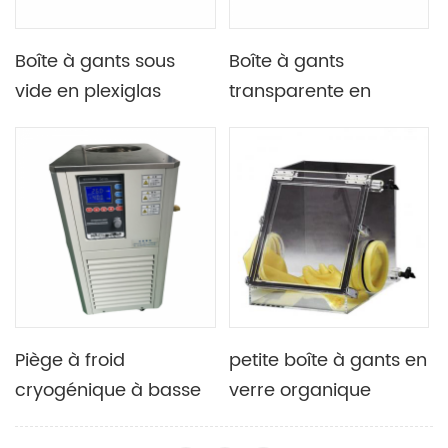
Boîte à gants sous
Boîte à gants
vide en plexiglas
transparente en
acrylique avec
acrylique de dessus
manomètre
de paillasse de
laboratoire utilisée
dans l'industrie
chimique
Piège à froid
petite boîte à gants en
cryogénique à basse
verre organique
température pour
simple de laboratoire