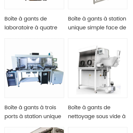
Boîte à gants de
Boîte à gants à station
laboratoire à quatre
unique simple face de
ports, simple face et
bureau de laboratoire
double station avec
avec système de
fenêtre ouverte sur le
circulation
devant
Boîte à gants à trois
Boîte à gants de
ports à station unique
nettoyage sous vide à
sous vide avec
Station unique sans