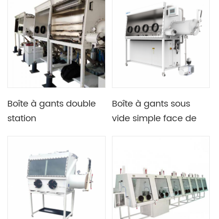
système de
analyseur d'oxygène
purification et de
dans l'eau
régénération
Boîte à gants double
Boîte à gants sous
station
vide simple face de
antidéflagrante sous
purification à double
vide avec pédale
station avec une
antidéflagrante
grande chambre de
transition de 600 mm
de longueur