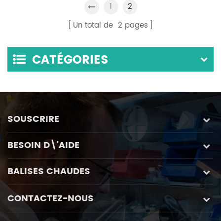
boîte à gants
1
2
Un total de
2
pages
CATÉGORIES
SOUSCRIRE
BESOIN D\'AIDE
BALISES CHAUDES
CONTACTEZ-NOUS