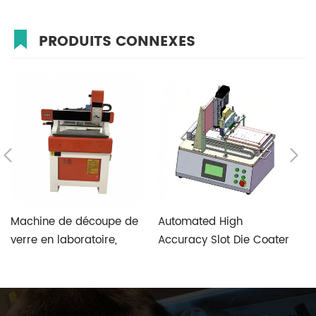
PRODUITS CONNEXES
Machine de découpe de
Automated High
T
verre en laboratoire,
Accuracy Slot Die Coater
V
vitesse rapide et haute
Aimed at Perovskite
S
précision, avec système
Photovoltaic Fabrication
de contrôle spécial de
verre personnalisé à