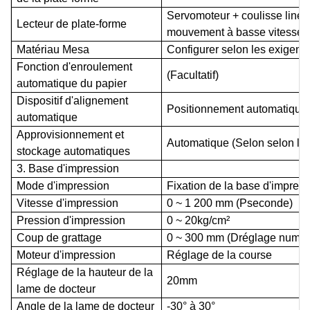
Servomoteur + coulisse linéai
Lecteur de plate-forme
mouvement à basse vitesse
Matériau Mesa
Configurer selon les exigence
Fonction d'enroulement
(Facultatif)
automatique du papier
Dispositif d'alignement
Positionnement automatiqu
automatique
Approvisionnement et
Automatique (
Selon
selon la
stockage automatiques
3. Base d'impression
Mode d'impression
Fixation de la base d'impres
Vitesse d'impression
0 ~ 1 200 mm (
P
seconde)
Pression d'impression
0 ~ 20kg/cm²
Coup de grattage
0 ~ 300 mm (
D
réglage numér
Moteur d'impression
Réglage de la course
Réglage de la hauteur de la
20mm
lame de docteur
Angle de la lame de docteur
-30° à 30°