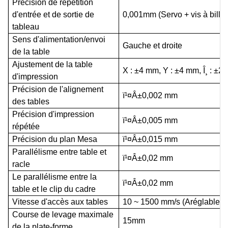
Précision de répétition
d'entrée et de sortie de
0,001mm (
S
ervo + vis à bille
tableau
Sens d'alimentation/envoi
Gauche et droite
de la table
Ajustement de la table
X : ±4 mm, Y : ±4 mm, Î¸ : ±2°
d'impression
Précision de l'alignement
ï¹¤
Â±0,002 mm
des tables
Précision d'impression
ï¹¤
Â±0,005 mm
répétée
Précision du plan Mesa
ï¹¤
Â±0,015 mm
Parallélisme entre table et
ï¹¤
Â±0,02 mm
racle
Le parallélisme entre la
ï¹¤
Â±0,02 mm
table et le clip du cadre
Vitesse d'accès aux tables
10 ~ 1500 mm/s (
A
réglable)
Course de levage maximale
15mm
de la plate-forme