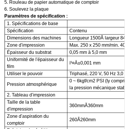
5. Rouleau de papier automatique de comptoir
6. Soulevez la plaque
Paramètres de spécification :
1. Spécifications de base
Spécification
Contenu
Dimensions des machines
Longueur 1500Ã largeur 84
Zone d'impression
Max. 250 x 250 mm/min. 40 
Épaisseur du substrat
0,05 mm à 5,0 mm
Uniformité de l'épaisseur du
ï¹¤
Â±0,001 mm
film
Utiliser le pouvoir
Triphasé, 220 V, 50 Hz 3,0 k
0 ~ 6kgf/cm2 PSI (
I
y compris 
Pression atmosphérique
la pression mécanique stable
2. Tableau d'impression
Taille de la table
360mmÃ360mm
d'impression
Zone d'aspiration du
260Ã260mm
comptoir