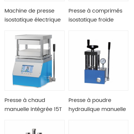
Machine de presse
Presse à comprimés
isostatique électrique
isostatique froide
divisée
automatique de
programmable du
laboratoire 300MPa
laboratoire 65T
40T avec porte de
protection en plexiglas
Presse à chaud
Presse à poudre
manuelle intégrée 15T
hydraulique manuelle
300C 500C avec
Lab 25T avec quatre
doubles plaques
colonnes