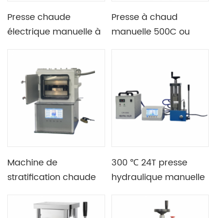
Presse chaude
Presse à chaud
électrique manuelle à
manuelle 500C ou
double plaque avec
300C avec filière
thermostat à panneau
double chauffage
anglais
Machine de
300 ℃ 24T presse
stratification chaude
hydraulique manuelle
plate de presse à
à chaud de
chaud automatique
laboratoire avec