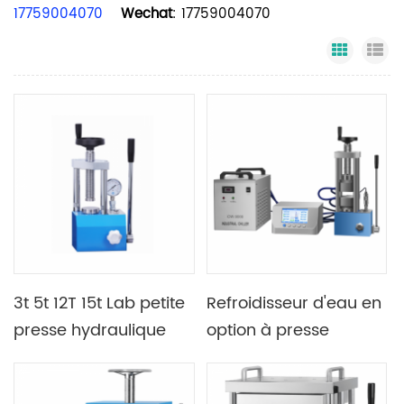
17759004070
Wechat
: 17759004070
Grid Vi
Li
3t 5t 12T 15t Lab petite
Refroidisseur d'eau en
presse hydraulique
option à presse
manuelle
chaude manuelle à
double plaque 24T