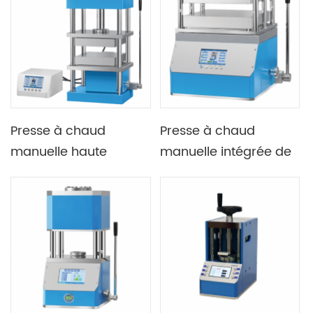
300C ou 500C
Presse à chaud
Presse à chaud
manuelle haute
manuelle intégrée de
température Lab 40T
petit tonnage 15T
avec doubles plaques
300C avec double
chauffantes
plaque chauffante
400X400mm