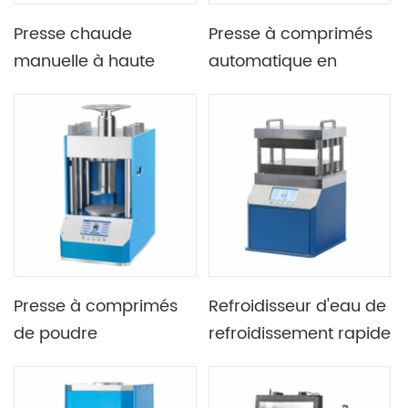
Presse chaude
Presse à comprimés
manuelle à haute
automatique en
température 900C 5T
poudre Lab 0,2T-12T
avec moule en alliage
avec écran LCD de 4,3
à base de nickel
pouces
Presse à comprimés
Refroidisseur d'eau de
de poudre
refroidissement rapide
Programmable
en option, taille de
automatique de
plaque chauffante