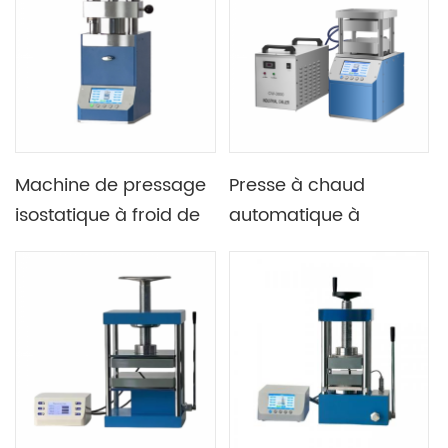
chauffantes
300X300mm
Machine de pressage
Presse à chaud
isostatique à froid de
automatique à
presse hydraulique
plaques Lab 500C 25T
électrique de CIP du
avec programmation
laboratoire 40T de
en plusieurs étapes
700MPa pour la presse
de granule