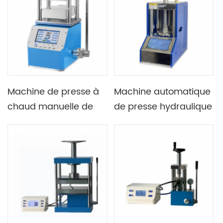
de laboratoire
double plaque
chauffante
Machine de presse à
Machine automatique
chaud manuelle de
de presse hydraulique
stratification intégrée
de comprimé de
de laboratoire 300C
poudre de petite
500C avec panneau
presse à huile
d'isolation thermique
importé