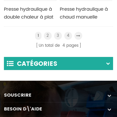
Presse hydraulique à
Presse hydraulique à
double chaleur à plat
chaud manuelle
élargie 300C 500C
cylindrique-électrique
pour le pressage de
de laboratoire avec
2
3
4
1
granulés de poudre
un ensemble de
Un total de
4
pages
moules de pressage à
chaud
CATÉGORIES
SOUSCRIRE
BESOIN D\'AIDE