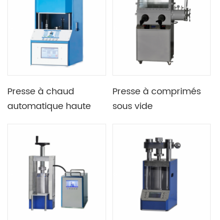
grand tonnage de
automatique 300C
laboratoire 150T,
40T 400x400mm
ordinateur en option
pour télécommande
Presse à chaud
Presse à comprimés
automatique haute
sous vide
température
programmable de
Programmable Lab
type intégré Lab 25T
900C 10T
pour boîte à gants