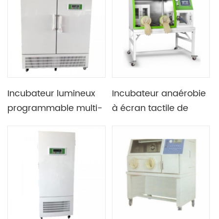
écran d'affichage
de fonctionnement
continue pendant une
longue période
Incubateur lumineux
Incubateur anaérobie
programmable multi-
à écran tactile de
segments à double
haute précision en
porte de laboratoire
laboratoire avec
capteur d'oxygène
importé