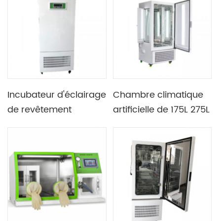
précision de
biologiques, de tissus
laboratoire avec
et de bactéries
Double système de
réfrigération
Incubateur d'éclairage
Chambre climatique
de revêtement
artificielle de 175L 275L
intérieur en acier
375L 475L 1075L avec
inoxydable de
système d'alarme
laboratoire 275L avec
indépendant de limite
une température
de température
ambiante de
fonctionnement de 5 à
35 ℃