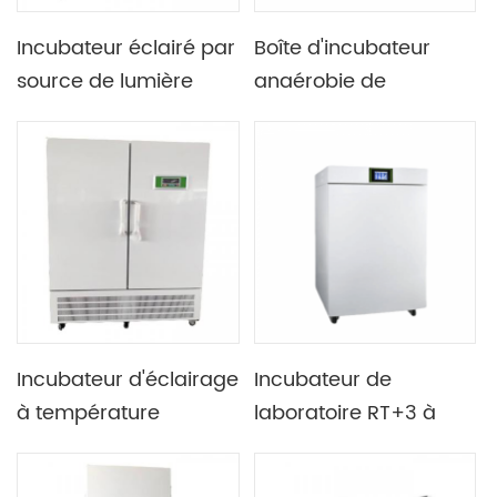
Incubateur éclairé par
Boîte d'incubateur
source de lumière
anaérobie de
froide LED verticale de
laboratoire pour la
laboratoire 800L avec
culture de bactéries
réfrigérant R134a
Incubateur d'éclairage
Incubateur de
à température
laboratoire RT+3 à
constante froide et
60C CO2 utilisé pour
chaude de haute
la culture de cellules