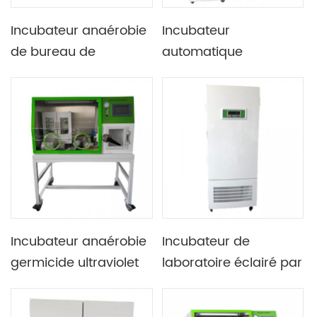
Incubateur anaérobie
Incubateur
de bureau de
automatique
laboratoire avec
d'éclairage à
contrôleur
température
programmable
constante du
laboratoire 175L
Incubateur anaérobie
Incubateur de
germicide ultraviolet
laboratoire éclairé par
de haute précision de
une lumière forte sans
laboratoire avec
fluor avec une durée