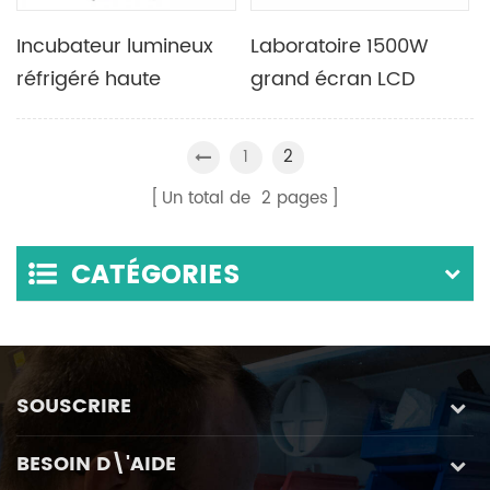
Incubateur lumineux
Laboratoire 1500W
réfrigéré haute
grand écran LCD
efficacité de
incubateur anaérobie
laboratoire 275L
de Type Vertical
1
2
équipé d'un contrôleur
équipé d'une lampe
Un total de
2
pages
de température
de stérilisation
auxiliaire
ultraviolette
CATÉGORIES
SOUSCRIRE
BESOIN D\'AIDE