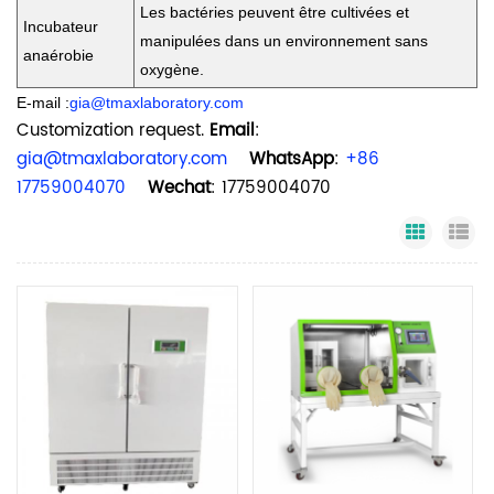
Les bactéries peuvent être cultivées et
Incubateur
manipulées dans un environnement sans
anaérobie
oxygène.
E-mail :
gia@tmaxlaboratory.com
Customization request.
Email
:
gia@tmaxlaboratory.com
WhatsApp
:
+86
17759004070
Wechat
: 17759004070
Grid Vi
Li