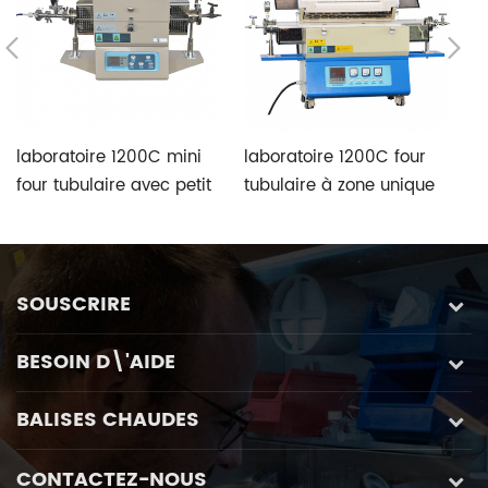
laboratoire 1200C mini
laboratoire 1200C four
l
four tubulaire avec petit
tubulaire à zone unique
t
tube externe Dia25 / 50
avec de nombreuses
ut
* 600 mm
tailles de tubes en option
s
é
SOUSCRIRE
BESOIN D\'AIDE
BALISES CHAUDES
CONTACTEZ-NOUS