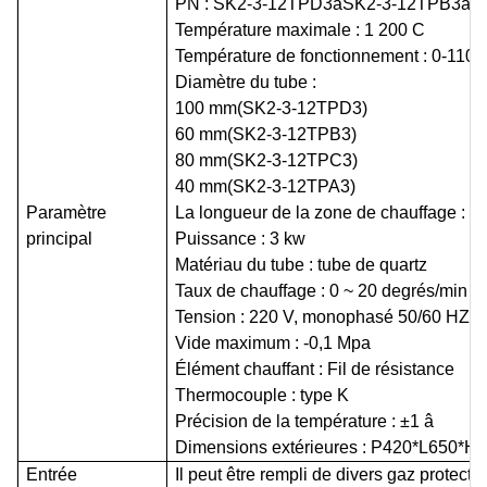
PN : SK2-3-12TPD3
ã
SK2-3-12TPB3
ã
S
Température maximale : 1 200 C
Température de fonctionnement : 0-110
Diamètre du tube :
100 mm
(
SK2-3-12TPD3
)
60 mm
(
SK2-3-12TPB3
)
80 mm
(
SK2-3-12TPC3
)
40 mm
(
SK2-3-12TPA3
)
Paramètre
La longueur de la zone de chauffage : 
principal
Puissance : 3 kw
Matériau du tube : tube de quartz
Taux de chauffage : 0 ~ 20 degrés/min
Tension : 220 V, monophasé 50/60 HZ
Vide maximum : -0,1 Mpa
Élément chauffant : Fil de résistance
Thermocouple : type K
Précision de la température : ±1 â
Dimensions extérieures : P420*L650*
Entrée
Il peut être rempli de divers gaz protecte