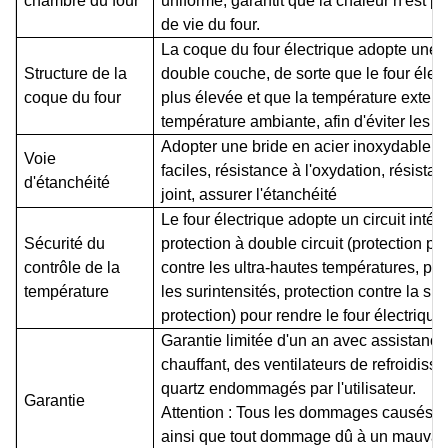
chambre du four
uniforme, garantit que la chaleur n'est pa
de vie du four.
La coque du four électrique adopte une st
Structure de la
double couche, de sorte que le four élect
coque du four
plus élevée et que la température extern
température ambiante, afin d'éviter les b
Adopter une bride en acier inoxydable 
Voie
faciles, résistance à l'oxydation, résista
d'étanchéité
joint, assurer l'étanchéité
Le four électrique adopte un circuit inté
Sécurité du
protection à double circuit (protection pa
contrôle de la
contre les ultra-hautes températures, pro
température
les surintensités, protection contre la su
protection) pour rendre le four électrique 
Garantie limitée d'un an avec assistance 
chauffant, des ventilateurs de refroidiss
quartz endommagés par l'utilisateur.
Garantie
Attention : Tous les dommages causés par 
ainsi que tout dommage dû à un mauvai