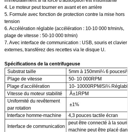
immédiatement si la force d'adsorption est insuffisante
4. Le moteur peut tourner en avant et en arrière
5. Formule avec fonction de protection contre la mise hors
tension
6. Accélération réglable (accélération : 10-10 000 tr/min/s,
plage de vitesse : 50-10 000 tr/min)
7. Avec interface de communication : USB, souris et clavier
externes, transférez des recettes via le disque U.
Spécifications de la centrifugeuse
Substrat
taille
5
mm
à
150
mm
ï¼
6
pouces
ï¼
Plage de vitesse
50-
10 000
RPM
Plage d'accélération
10-
10000
RPM
/S
ï¼
Réglable
Vitesse du moteur
stabilité
Â±
1
RPM
Uniformité du revêtement
±
1%
par rotation
Interface homme-machine
4,3
pouces
tactile
écran
peut être
connecté à la souris s
Interface de communication
machine
peut
être placé dans 