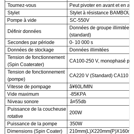
Tournez-vous
Peut pivoter en avant et en arr
Stylet
Stylet à résistance BAMBOU (
Pompe à vide
SC
-550V
Données de groupe illimitées
Définir
données
(standard)
Secondes par période
0-
10 000 s
Données de stockage
Données illimitées
Tension de fonctionnement
CA
100-250 V,
monophasé
ph
(Spin Coater
ater)
Tension de fonctionnement
CA
220 V (
Standard
)
CA
110 V 
(pompe)
Vitesse de pompage
â¥60L/
MIN
Vide maximum
-85
KPA
Niveau sonore
â¤
55
db
Puissance de la coucheuse
200W
rotative
Puissance de la pompe
350W
Dimensions (Spin Coater)
210
mm
(L)X220
mm
(P)X160
m