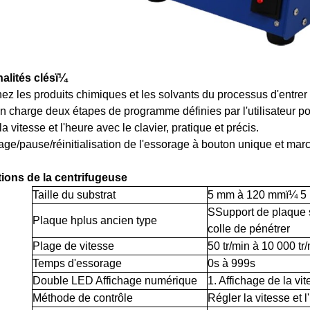
alités clésï¼
z les produits chimiques et les solvants du processus d'entrer 
n charge deux étapes de programme définies par l'utilisateur po
a vitesse et l'heure avec le clavier, pratique et précis.
ge/pause/réinitialisation de l'essorage à bouton unique et marc
tions de la centrifugeuse
Taille du substrat
5 mm à 120 mmï¼ 5
S
Support de plaque
Plaque
h
plus ancien
type
colle
de pénétrer
Plage de vitesse
50 tr/min à 10 000 tr
Temps d'essorage
0s à 999s
Double LED
Affichage numérique
1. Affichage de la vi
Méthode de contrôle
Régler la vitesse et l