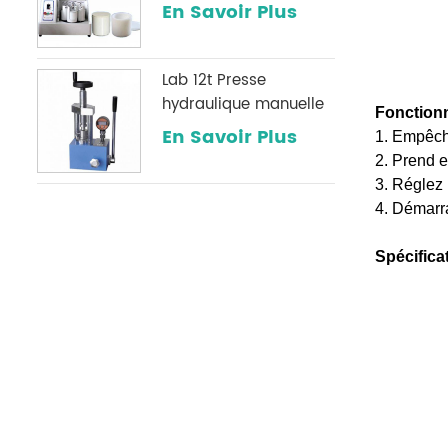
broyage de poudre
En Savoir Plus
Lab 12t Presse
hydraulique manuelle
Fonctionn
avec une jauge de
En Savoir Plus
1. Empêche
pression numérique
2. Prend e
optionnelle
3. Réglez l
couramment utilisée
4. Démarra
dans les laboratoires
infrarouges
Spécifica