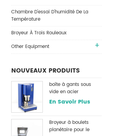
Chambre D'essai D'humidité De La
Température
Broyeur À Trois Rouleaux
Other Equipment
NOUVEAUX PRODUITS
boîte à gants sous
vide en acier
inoxydable h2o & O2
En Savoir Plus
système de
purification
Broyeur à boulets
planétaire pour le