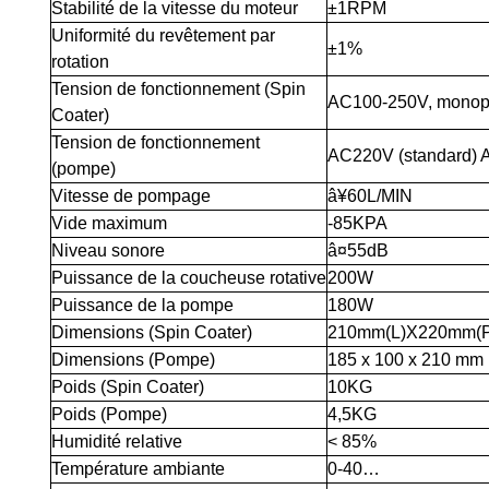
Stabilité de la vitesse du moteur
±1RPM
Uniformité du revêtement par
±1%
rotation
Tension de fonctionnement
(Spin
AC100-250V, monop
Coater)
Tension de fonctionnement
AC220V (standard) AC
(pompe)
Vitesse de pompage
â¥60L/MIN
Vide maximum
-85KPA
Niveau sonore
â¤55dB
Puissance de la coucheuse rotative
200W
Puissance de la pompe
180W
Dimensions (Spin Coater)
210mm(L)X220mm(
Dimensions (Pompe)
185 x 100 x 210 mm (
Poids (Spin Coater)
10KG
Poids (Pompe)
4,5KG
Humidité relative
< 85%
Température ambiante
0-40…