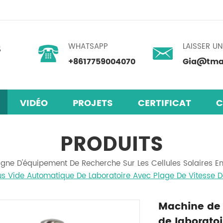
WHATSAPP
LAISSER U
+8617759004070
Gia@tmax
VIDÉO
PROJETS
CERTIFICAT
C
laires en pérovskite
mélangeur centrifuge planétaire
PRODUITS
igne D'équipement De Recherche Sur Les Cellules Solaires En
 Vide Automatique De Laboratoire Avec Plage De Vitesse D
Machine de
de laboratoi