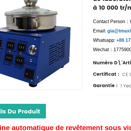
à 10 000 tr/
Contact Person：
Email:
gia@tmaxl
Whatsapp:
+86 1
Wechat：177590
Numéro D\'arti
Certificat :
CE C
Garantie :
1 Yea
ls Du Produit
ne automatique de revêtement sous vid