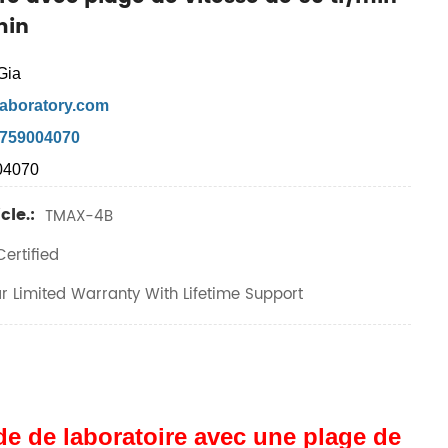
min
Gia
aboratory.com
7759004070
04070
cle.:
TMAX-4B
ertified
r Limited Warranty With Lifetime Support
e de laboratoire avec une plage de