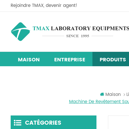
Rejoindre TMAX, devenir agent!
MAISON
ENTREPRISE
PRODUITS
Ligne d'équipement de recherche sur les cellules so
Mélangeur centrifuge planétaire
machine de revêtement de film
chambre d'essai d'humidité de la température
Maison
L
Machine De Revêtement Sous
CATÉGORIES