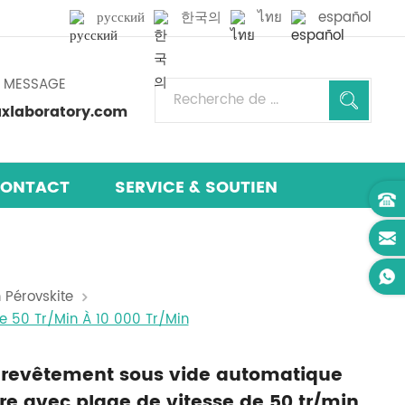
русский
한국의
ไทย
español
N MESSAGE
laboratory.com
ONTACT
SERVICE & SOUTIEN
 Pérovskite
e 50 Tr/min À 10 000 Tr/min
 revêtement sous vide automatique
re avec plage de vitesse de 50 tr/min