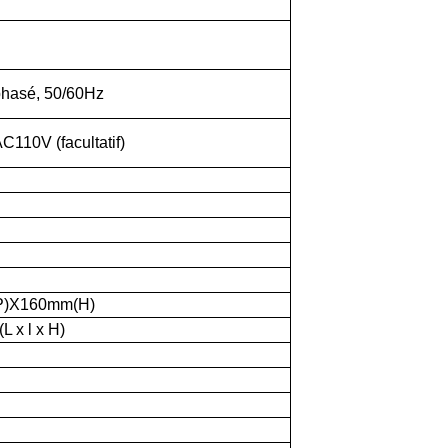
hasé, 50/60Hz
110V (facultatif)
P)X160mm(H)
L x l x H)