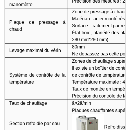
Précision des mesures : 2,5
manomètre
Zone de pressage à chaud :
Matériau : acier moulé résist
Plaque de pressage à
Surface : traitement par rect
chaud
État froid, planéité des pl
280 mm*280 mm)
80mm
Levage maximal du vérin
Ne dépassez pas cette port
Zones de chauffage supérieu
Il existe un boîtier de cont
Système de contrôle de la
de contrôle de température
température
Température maximale : 450 
Taux de montée en tempéra
Précision du contrôle de la 
Taux de chauffage
â¤2â/min
Plaques chauffantes supérieu
Section refroidie par eau
Refroidisseu