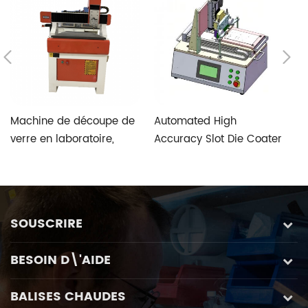
Machine de découpe de
Automated High
T
verre en laboratoire,
Accuracy Slot Die Coater
V
vitesse rapide et haute
Aimed at Perovskite
S
précision, avec système
Photovoltaic Fabrication
de contrôle spécial de
verre personnalisé à
SOUSCRIRE
cinq axes
BESOIN D\'AIDE
BALISES CHAUDES