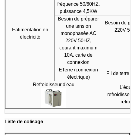
fréquence 50/60HZ,
puissance 4,5KW
Besoin de préparer
Besoin de pr
une tension
E
alimentation en
220V 50HZ
monophasée AC
électricité
220V 50HZ,
courant maximum
10A, carte de
connexion
E
Terre (connexion
Fil de terre 
électrique)
Refroidisseur d'eau
L'équip
refroidisseme
refroid
Liste de colisage