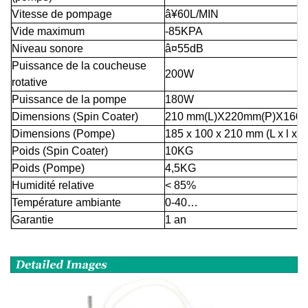
Vitesse de pompage
â¥60L/MIN
Vide maximum
-85KPA
Niveau sonore
â¤55dB
Puissance de la coucheuse
200W
rotative
Puissance de la pompe
180W
Dimensions (Spin Coater)
210 mm(L)X220mm(P)X160
Dimensions (Pompe)
185 x 100 x 210 mm (L x l x H
Poids (Spin Coater)
10KG
Poids (Pompe)
4,5KG
Humidité relative
< 85%
Température ambiante
0-40…
Garantie
1 an