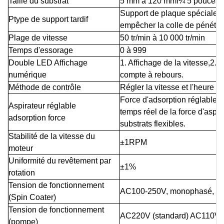
Taille du substrat
5 mm à 120 mmï¼ 5 poucesï
Support de plaque spécialem
P
type de support tardif
empêcher la colle
de pénétre
Plage de vitesse
50 tr/min à 10 000 tr/min
Temps d'essorage
0 à 999
Double LED
Affichage
1. Affichage de la vitesse,2. 
numérique
compte à rebours.
Méthode de contrôle
Régler la vitesse et l'heure av
Force d'adsorption réglable, 
Aspirateur réglable
temps réel de la force d'aspir
adsorption
force
substrats flexibles.
Stabilité de la vitesse du
±1RPM
moteur
Uniformité du revêtement par
±1%
rotation
Tension de fonctionnement
AC100-250V, monophasé, 5
(Spin Coater)
Tension de fonctionnement
AC220V (standard) AC110V (fa
(pompe)