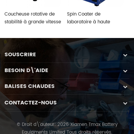
Coucheuse rotative de
Spin Coater de
L
stabilité à grande vitesse
laboratoire à haute
p
de bureau de laboratoire
automatisation avec
c
de type manuel
mandrins anti-intrusion
d
spécialement conçus
to
ar
SOUSCRIRE
BESOIN D\'AIDE
BALISES CHAUDES
CONTACTEZ-NOUS
© Droit d\'auteur: 2026 Xiamen Tmax Battery
Equipments Limited Tous droits réservés.