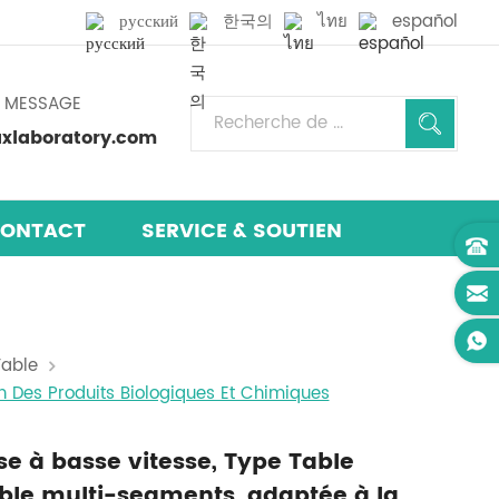
русский
한국의
ไทย
español
N MESSAGE
laboratory.com
ONTACT
SERVICE & SOUTIEN
Table
 Des Produits Biologiques Et Chimiques
se à basse vitesse, Type Table
le multi-segments, adaptée à la