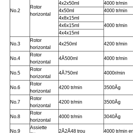
4x2x50ml
4000 tr/min
Rotor
N
o
.2
4x50ml
4000 tr/min
horizontal
4x8x15ml
4x6x15ml
4000 tr/min
4x4x15ml
Rotor
N
o
.3
4x250ml
4200 tr/min
horizontal
Rotor
N
o
.4
4Ã500ml
4000 tr/min
horizontal
Rotor
N
o
.5
4Ã750ml
4000r/min
horizontal
Rotor
N
o
.6
4200 tr/min
3500Ãg
horizontal
Rotor
N
o
.7
4200 tr/min
3500Ãg
horizontal
Rotor
N
o
.8
4000 tr/min
3040Ãg
horizontal
Assiette
N
o
.9
2Ã2Ã48
trou
4000 tr/min e