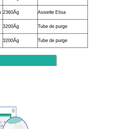
n
2360Ãg
Assiette Elisa
3200Ãg
Tube de purge
3200Ãg
Tube de purge