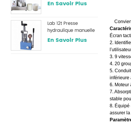
broyage de poudre
En Savoir Plus
Convient
Lab 12t Presse
Caractéri
hydraulique manuelle
Écran tacti
avec une jauge de
En Savoir Plus
2. Identif
pression numérique
l'utilisateu
optionnelle
3. 9 vites
couramment utilisée
4. 20 grou
dans les laboratoires
5. Conduit
infrarouges
inférieure
6. Moteur 
7. Absorpt
stable pou
8. Équipé 
assurer la
Paramètr