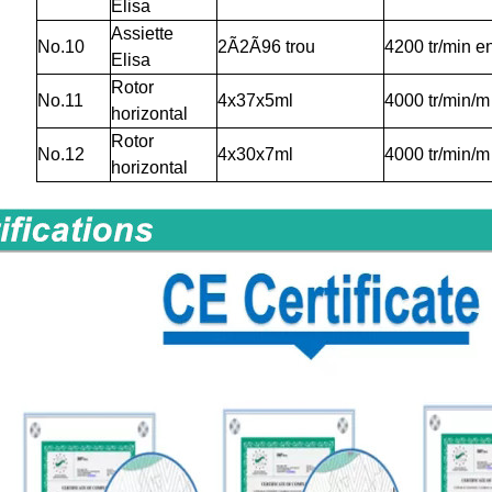
Elisa
Assiette
N
o
.10
2Ã2Ã96
trou
4200 tr/min e
Elisa
Rotor
N
o
.11
4x37x5ml
4000 tr/min/m
horizontal
Rotor
N
o
.12
4x30x7ml
4000 tr/min/m
horizontal