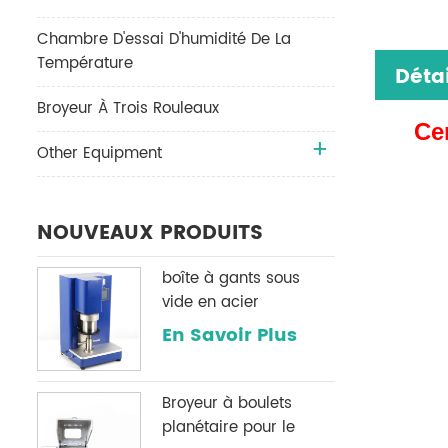
Chambre D'essai D'humidité De La
Température
Détai
Broyeur À Trois Rouleaux
Ce
Other Equipment
NOUVEAUX PRODUITS
boîte à gants sous
vide en acier
inoxydable h2o & O2
En Savoir Plus
système de
purification
Broyeur à boulets
planétaire pour le