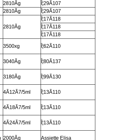
2810Ãg
Î¦29Ã107
2810Ãg
Î¦29Ã107
Î¦17Ã118
2810Ãg
Î¦17Ã118
Î¦17Ã118
3500xg
Î¦62Ã110
3040Ãg
Î¦80Ã137
3180Ãg
Î¦99Ã130
4Ã12Ã7/5ml
Î¦13Ã110
4Ã18Ã7/5ml
Î¦13Ã110
4Ã24Ã7/5ml
Î¦13Ã110
n
2000Ãg
Assiette Elisa