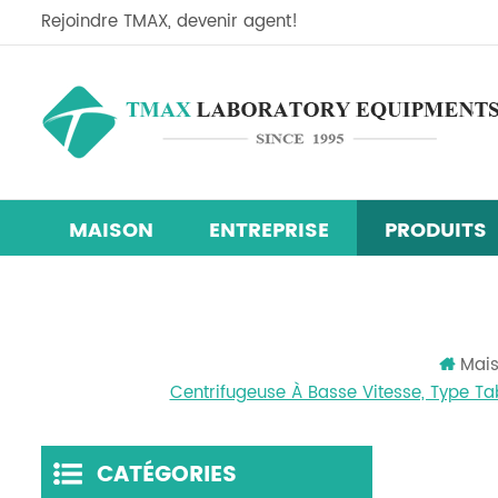
Rejoindre TMAX, devenir agent!
MAISON
ENTREPRISE
PRODUITS
Ligne d'équipement de recherche sur les cellules so
Mélangeur centrifuge planétaire
machine de revêtement de film
chambre d'essai d'humidité de la température
Mai
Centrifugeuse À Basse Vitesse, Type T
CATÉGORIES