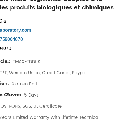
des produits biologiques et chimiques
Gia
aboratory.com
7759004070
04070
cle.:
TMAX-TDD5K
T/T, Western Union, Credit Cards, Paypal
ion:
Xiamen Port
En Œuvre:
5 Days
IOS, ROHS, SGS, UL Certificate
ears Limited Warranty With Lifetime Technical