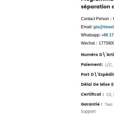
séparation 
Contact Person：
Email:
gia@tmaxl
Whatsapp:
+86 1
Wechat：177590
Numéro D\'arti
Paiement:
L/C, 
Port D\'expédit
Délai De Mise 
Certificat :
CE, 
Garantie :
Two Y
Support