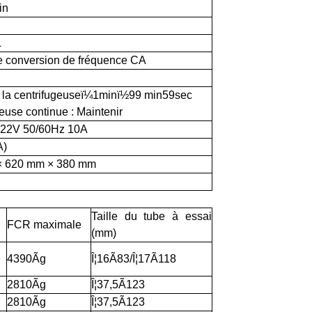
in
L
e conversion de fréquence CA
la centrifugeuse
ï¼
1min
ï½
99 min59sec
euse continue : Maintenir
 22V 50/60Hz 10A
A)
× 620 mm × 380 mm
Taille du tube à essai
FCR maximale
(mm)
4390Ãg
Î¦16Ã83/Î¦17Ã118
2810Ãg
Î¦37,5Ã123
2810Ãg
Î¦37,5Ã123