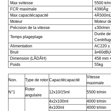
Max
s
vitesse
55
00 tr/m
FCR maximale
439
0Ãg
Max
capacité
capacité
4Ã500m
Moteur
Moteur d
Précision de la vitesse
±30r/min
Durée de 
Temps
plage
plage
Centrifug
Alimentation
AC220 ±
Bruit
â¤
6
0
dB(
Dimension (LÃDÃH)
458 mm 
Poids
55kg
Vitesse
Non.
Type de rotor
Capacité
capacité
maximale
Rotor
N°1
12x10/15ml
5500 tr/min
angulaire
4x2x100ml
4000 tr/min
4x100ml
4000 tr/min