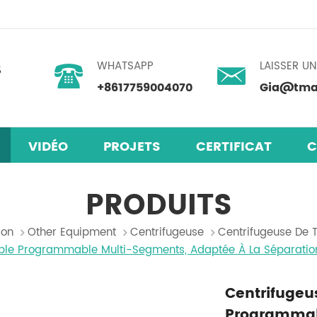
WHATSAPP
LAISSER U
+8617759004070
Gia@tmax
VIDÉO
PROJETS
CERTIFICAT
C
laires en pérovskite
mélangeur centrifuge planétaire
PRODUITS
son
Other Equipment
Centrifugeuse
Centrifugeuse De 
able Programmable Multi-Segments, Adaptée À La Séparation
Centrifugeu
Programmab