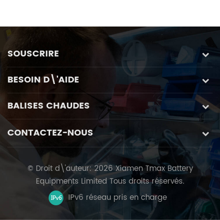
vitesse rapide et haute
Aimed at Perovskite
S
précision, avec système
Photovoltaic Fabrication
de contrôle spécial de
verre personnalisé à
SOUSCRIRE
cinq axes
BESOIN D\'AIDE
BALISES CHAUDES
CONTACTEZ-NOUS
© Droit d\'auteur: 2026 Xiamen Tmax Battery
Equipments Limited Tous droits réservés.
IPv6 réseau pris en charge