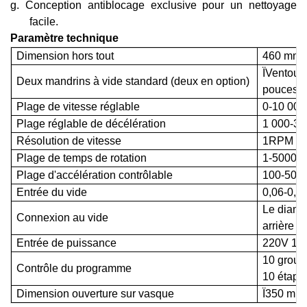
g.
Conception antiblocage exclusive pour un nettoyage
facile.
Paramètre technique
Dimension hors tout
460 mm(
ÏVentous
Deux mandrins à vide standard (deux en option)
pouces d
Plage de vitesse réglable
0-10 000 
Plage réglable de décélération
1 000-3 0
Résolution de vitesse
1RPM
Plage de temps de rotation
1-5000s
Plage d'accélération contrôlable
100-5000
Entrée du vide
0,06-0,0
Le diamèt
Connexion au vide
arrière e
Entrée de puissance
220V 1
10 group
Contrôle du programme
10 étape
Dimension ouverture sur vasque
Ï350 mm