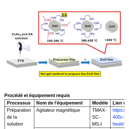
Procédé et équipement requis
Processus
Nom de l'équipement
Modèle
Lien ve
Préparation
Agitateur magnétique
TMAX-
https:/
de la
SC-
400c-mag
solution
MS-
I
heating