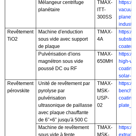
Mélangeur centrifuge
TMAX-
https:/
planétaire
ITT-
vacuum-
300SS
planetar
industr
Revêtement
Machine d'enduction
TMAX-
https:/
TiO2
sous vide avec support
4A
substra
de plaque
coater-
Pulvérisation d'ions
TMAX-
https://
magnétron sous vide
650MH
high-va
poussé DC ou RF
coating
solar-c
Revêtement
Unité de revêtement par
TMAX-
https:/
pérovskite
pyrolyse par
MSK-
bench-to
pulvérisation
USP-
coating
ultrasonique de paillasse
02
plate_p
avec plaque chauffante
de 6"×6" jusqu'à 500 C
Machine de revêtement
TMAX-
https:/
sous vide à fente
MSK-
extrude