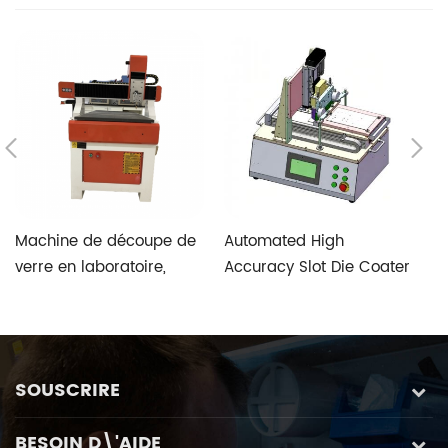
Machine de découpe de
Automated High
T
verre en laboratoire,
Accuracy Slot Die Coater
V
vitesse rapide et haute
Aimed at Perovskite
S
précision, avec système
Photovoltaic Fabrication
de contrôle spécial de
verre personnalisé à
SOUSCRIRE
cinq axes
BESOIN D\'AIDE