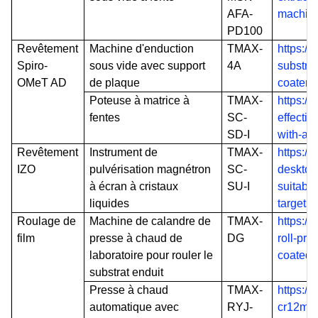
AFA-
machine
PD100
Revêtement
Machine d'enduction
TMAX-
https:/
Spiro-
sous vide avec support
4A
substra
OMeT AD
de plaque
coater-
Poteuse à matrice à
TMAX-
https:/
fentes
SC-
effectiv
SD-I
with-ad
Revêtement
Instrument de
TMAX-
https:/
IZO
pulvérisation magnétron
SC-
desktop
à écran à cristaux
SU-I
suitable
liquides
targets
Roulage de
Machine de calandre de
TMAX-
https:/
film
presse à chaud de
DG
roll-pre
laboratoire pour rouler le
coated-
substrat enduit
Presse à chaud
TMAX-
https:/
automatique avec
RYJ-
cr12mov