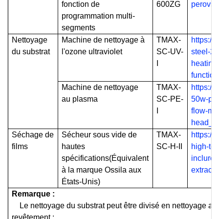
fonction de
600ZG
perovsk
programmation multi-
segments
Nettoyage
Machine de nettoyage à
TMAX-
https:/
du substrat
l'ozone ultraviolet
SC-UV-
steel-2
I
heating
functio
Machine de nettoyage
TMAX-
https:/
au plasma
SC-PE-
50w-pla
I
flow-me
head_p
Séchage de
Sécheur sous vide de
TMAX-
https:/
films
hautes
SC-H-II
high-te
spécifications
(Équivalent
inclure
à la marque Ossila aux
extract
États-Unis)
Remarque :
Le nettoyage du substrat peut être divisé en nettoyage av
revêtement :