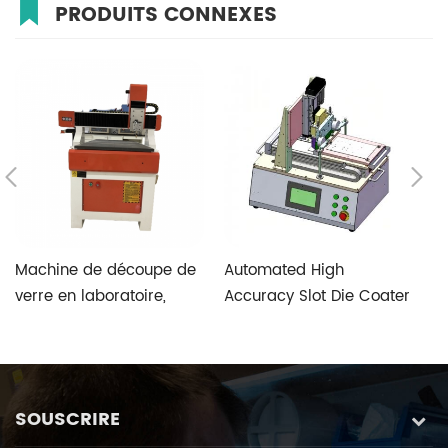
PRODUITS CONNEXES
Machine de découpe de
Automated High
T
verre en laboratoire,
Accuracy Slot Die Coater
V
vitesse rapide et haute
Aimed at Perovskite
S
précision, avec système
Photovoltaic Fabrication
de contrôle spécial de
verre personnalisé à
SOUSCRIRE
cinq axes