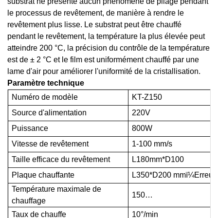
substrat ne présente aucun phénomène de pliage pendant
le processus de revêtement, de manière à rendre le
revêtement plus lisse. Le substrat peut être chauffé
pendant le revêtement, la température la plus élevée peut
atteindre 200 °C, la précision du contrôle de la température
est de ± 2 °C et le film est uniformément chauffé par une
lame d'air pour améliorer l'uniformité de la cristallisation.
Paramètre technique
Numéro de modèle
KT-Z150
Source d'alimentation
220V
Puissance
800W
Vitesse de revêtement
1-100 mm/s
Taille efficace du revêtement
L180mm*D100
Plaque chauffante
L350*D200 mm
ï¼
Erreur
Température maximale de
150…
chauffage
Taux de chauffe
10°/min