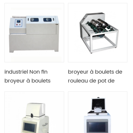
circulaire vertical 4L et
planétaire vertical
8L pour le broyage et
le mélange de
produits secs et
humides
industriel Non fin
broyeur à boulets de
broyeur à boulets
rouleau de pot de
planétaire de broyage
laboratoire broyage Et
de poudre
mélange