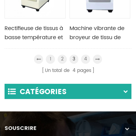
Rectifieuse de tissus à
Machine vibrante de
basse température et
broyeur de tissu de
haute efficacité en
laboratoire
laboratoire, équipée
1
2
4
3
de deux adaptateurs
Un total de
4
pages
CATÉGORIES
SOUSCRIRE