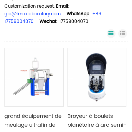
Customization request.
Email
:
gia@tmaxlaboratory.com
WhatsApp
:
+86
17759004070
Wechat
: 17759004070
Grid Vi
Li
grand équipement de
Broyeur à boulets
meulage ultrafin de
planétaire à arc semi-