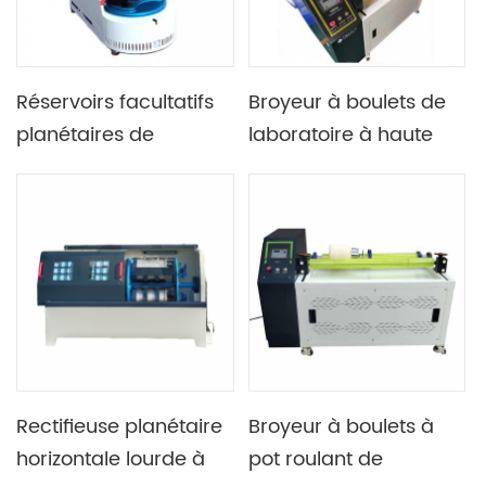
Réservoirs facultatifs
Broyeur à boulets de
planétaires de
laboratoire à haute
broyeur à boulets de
efficacité avec 2
haute énergie de
postes de travail
laboratoire de
matériel différent
Rectifieuse planétaire
Broyeur à boulets à
horizontale lourde à
pot roulant de