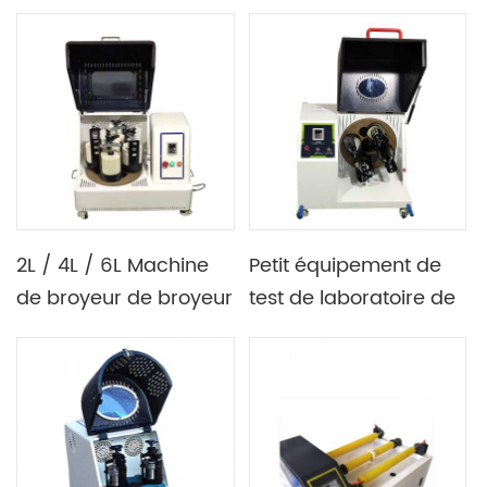
balle planétaire Moulin
planétaire planétaire
/ Nano broyage pour
en poudre de
Lab / petit moulin à
laboratoire
balle pour vendre
2L / 4L / 6L Machine
Petit équipement de
de broyeur de broyeur
test de laboratoire de
de boule verticale
broyage Nanoscale
verticale automatique
Moulin à billes
planétaire horizontale