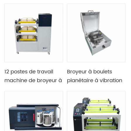
broyeur à boulets
circulaire vertical
léger de 1500L utilisé
nano avec quatre
avec la machine de
pots
tamis vibrant
12 postes de travail
Broyeur à boulets
machine de broyeur à
planétaire à vibration
boulets de meulage
à petite échelle et à
de pot de 3 couches
haute efficacité