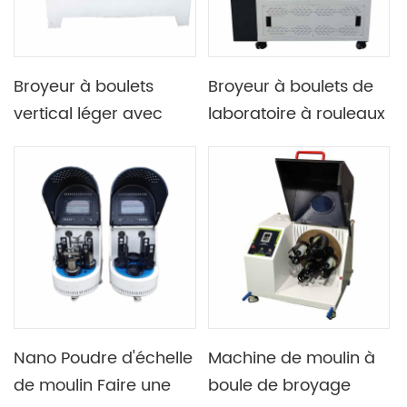
Broyeur à boulets
Broyeur à boulets de
vertical léger avec
laboratoire à rouleaux
panneau intelligent
avec 8 postes de
pour la production de
travail pour la
masse
production par lots
Nano Poudre d'échelle
Machine de moulin à
de moulin Faire une
boule de broyage