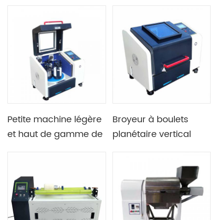
grande vitesse de 20l,
laboratoire avec 2
réservoirs en acier
postes de travail pour
inoxydable, zircone,
le broyage de poudre
alumine en option, Etc.
Petite machine légère
Broyeur à boulets
et haut de gamme de
planétaire vertical
broyeur à boulets
entièrement
planétaire vertical
directionnel à quatre
pour le laboratoire
pots