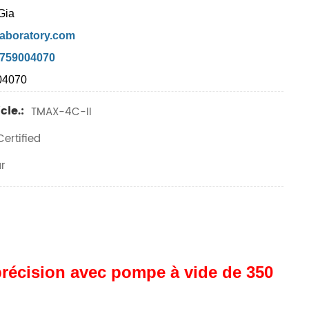
Gia
aboratory.com
7759004070
04070
cle.:
TMAX-4C-II
ertified
r
récision avec pompe à vide de 350