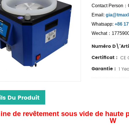
Contact Person：
Email:
gia@tmaxl
Whatsapp:
+86 1
Wechat：177590
Numéro D\'arti
Certificat :
CE C
Garantie :
1 Yea
ls Du Produit
ine de revêtement sous vide de haute p
W