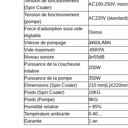
Tension de fonctionnement
AC100-250V, mono
(Spin Coater)
Tension de fonctionnement
AC220V (standard) 
(pompe)
Force d'adsorption sous vide
Oui
oui
réglable
Vitesse de pompage
â¥60L/MIN
Vide maximum
-85KPA
Niveau sonore
â¤55dB
Puissance de la coucheuse
200W
rotative
Puissance de la pompe
350W
Dimensions (Spin Coater)
210 mm(L)X220mm
Poids (Spin Coater)
10KG
Poids (Pompe)
9KG
Humidité relative
< 85%
Température ambiante
0-40…
Garantie
1 an