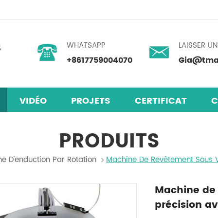
WHATSAPP
LAISSER U
+8617759004070
Gia@tmax
VIDÉO
PROJETS
CERTIFICAT
C
laires en pérovskite
mélangeur centrifuge planétaire
PRODUITS
e D'enduction Par Rotation
Machine De Revêtement Sous V
Machine de 
précision a