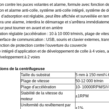
ion contre les puces volantes et alarme, formule avec fonction de
ion et alarme anti-colle, système anti-colle intégré, système de
 d'adsorption est réglable, peut être affichée et surveillée en tem
a une alarme, interdira le démarrage et s'arrêtera immédiateme
ur peut tourner en avant et en arrière
ation réglable (accélération : 10 à 10 000 tr/min/s, plage de vites
terface de communication : USB, souris et clavier externes, trans
nction de protection contre l'ouverture du couvercle
e intégré d'application et de développement de colle à 4 voies, a
développement à 2 voies
tions de la centrifugeuse
Taille du substrat
5 mm à 150 mmï¼ 
Plage de vitesse
50-12 000 tr/min
Plage d'accélération
10- 10000RPM/Sï¼
Stabilité de la vitesse du
±1RPM
moteur
Uniformité du revêtement par
±1%