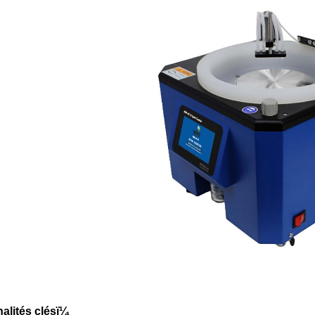
alités clésï¼