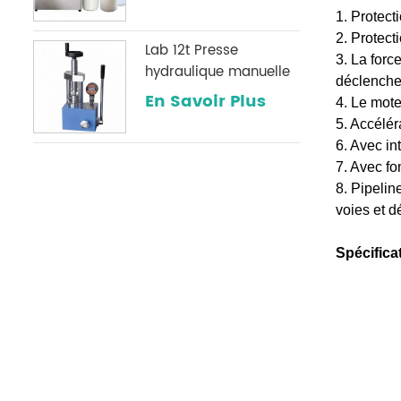
1. Protect
2. Protect
Lab 12t Presse
3. La force
hydraulique manuelle
déclencher
avec une jauge de
En Savoir Plus
4. Le mote
pression numérique
5. Accélér
optionnelle
6. Avec in
couramment utilisée
7. Avec fo
dans les laboratoires
8. Pipelin
infrarouges
voies et 
Spécifica