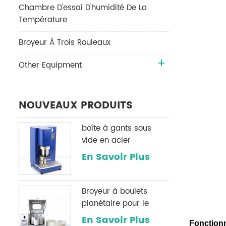
Chambre D'essai D'humidité De La
Température
Broyeur À Trois Rouleaux
Other Equipment
NOUVEAUX PRODUITS
boîte à gants sous
vide en acier
inoxydable h2o & O2
En Savoir Plus
système de
purification
Broyeur à boulets
planétaire pour le
broyage de poudre
En Savoir Plus
Fonctionn