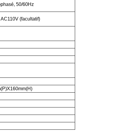
phasé, 50/60Hz
AC110V (facultatif)
(P)X160mm(H)