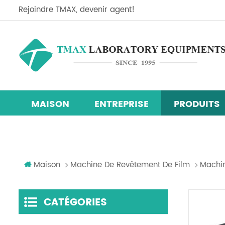
Rejoindre TMAX, devenir agent!
MAISON
ENTREPRISE
PRODUITS
Ligne d'équipement de recherche sur les cellules so
Mélangeur centrifuge planétaire
machine de revêtement de film
chambre d'essai d'humidité de la température
Maison
Machine De Revêtement De Film
Machin
CATÉGORIES