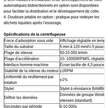
automatiques bidirectionnels en option sont disponibles
pour faciliter la distribution et le développement de colle.
4. Doublure jetable en option : pratique pour nettoyer les
déchets liquides après l'essorage.
Spécifications de la centrifugeuse
Force d'adsorption sous vide
Affichage réglable en temps
Taille du substrat
5 mm à 120 mmï¼ 5 pouces
Plage de vitesse
50-10 000 tr/min
Plage d'accélération
10- 10000RPM/S, réglable
Interface homme-machine
Écran tactile de 4,3 pouces
Stabilité de la vitesse du moteur
±1RPM
Uniformité du revêtement par
±1%
rotation
Stylet
Stylet à résistance BAMBOU
Données de groupe illimité
Définir les données
vitesses (standard)
Secondes par période
0-10 000s