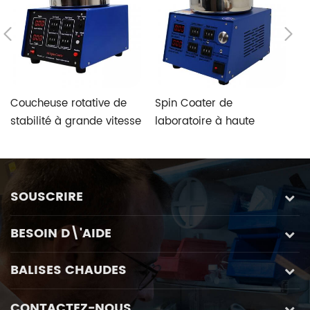
Coucheuse rotative de
Spin Coater de
L
stabilité à grande vitesse
laboratoire à haute
p
de bureau de laboratoire
automatisation avec
c
de type manuel
mandrins anti-intrusion
d
spécialement conçus
to
ar
SOUSCRIRE
BESOIN D\'AIDE
BALISES CHAUDES
CONTACTEZ-NOUS