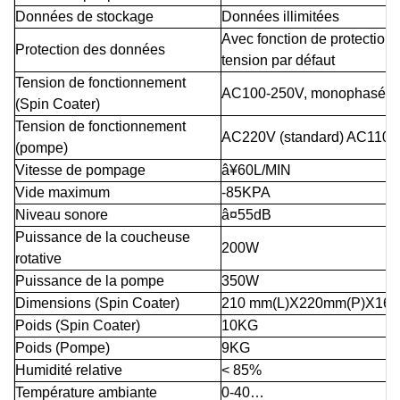
Données de stockage
Données illimitées
Avec fonction de protection 
Protection des données
tension par défaut
Tension de fonctionnement
AC100-250V, monophasé, 
(Spin Coater)
Tension de fonctionnement
AC220V (standard) AC110V (f
(pompe)
Vitesse de pompage
â¥60L/MIN
Vide maximum
-85KPA
Niveau sonore
â¤55dB
Puissance de la coucheuse
200W
rotative
Puissance de la pompe
350W
Dimensions (Spin Coater)
210 mm(L)X220mm(P)X16
Poids (Spin Coater)
10KG
Poids (Pompe)
9KG
Humidité relative
< 85%
Température ambiante
0-40…