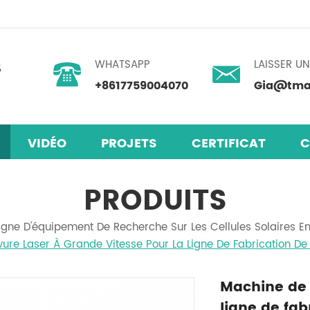
WHATSAPP
LAISSER U
+8617759004070
Gia@tmax
VIDÉO
PROJETS
CERTIFICAT
C
laires en pérovskite
mélangeur centrifuge planétaire
PRODUITS
igne D'équipement De Recherche Sur Les Cellules Solaires En
re Laser À Grande Vitesse Pour La Ligne De Fabrication De 
Machine de 
ligne de fab