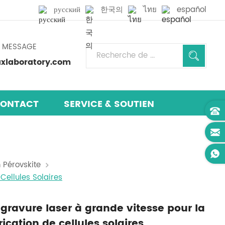
русский
한국의
ไทย
español
N MESSAGE
laboratory.com
ONTACT
SERVICE & SOUTIEN
 Pérovskite
Cellules Solaires
gravure laser à grande vitesse pour la
rication de cellules solaires