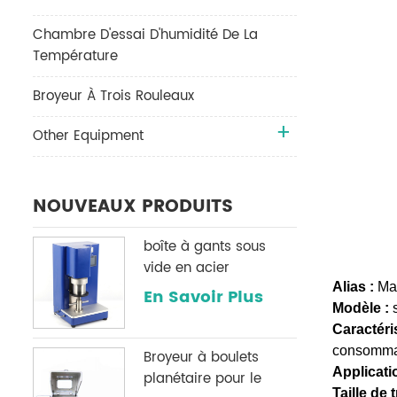
Chambre D'essai D'humidité De La
Température
Broyeur À Trois Rouleaux
Other Equipment
NOUVEAUX PRODUITS
boîte à gants sous
vide en acier
inoxydable h2o & O2
Alias :
Mac
En Savoir Plus
système de
Modèle :
purification
Caractéri
consommabl
Broyeur à boulets
Applicati
planétaire pour le
Taille de 