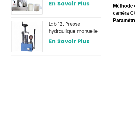
broyage de poudre
En Savoir Plus
Méthode d
caméra CCD
Paramètr
Lab 12t Presse
hydraulique manuelle
avec une jauge de
En Savoir Plus
pression numérique
optionnelle
couramment utilisée
dans les laboratoires
infrarouges