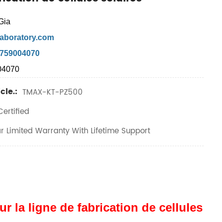
Gia
aboratory.com
7759004070
04070
cle.:
TMAX-KT-PZ500
ertified
r Limited Warranty With Lifetime Support
r la ligne de fabrication de cellules