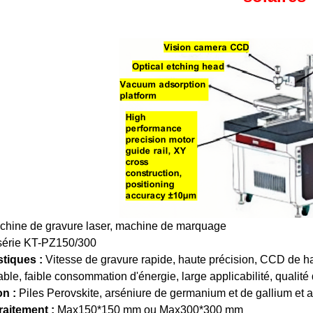
hine de gravure laser, machine de marquage
série KT-PZ150/300
stiques :
Vitesse de gravure rapide, haute précision, CCD de h
e, faible consommation d'énergie, large applicabilité, qualité 
on :
Piles P
erovskite, arséniure de germanium et de gallium et 
traitement :
Max150*150 mm ou Max300*300 mm