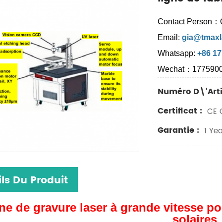
Contact Person：
Email:
gia@tmaxl
Whatsapp:
+86 1
Wechat：177590
Numéro D\'arti
Certificat :
CE C
Garantie :
1 Yea
ls Du Produit
e de gravure laser à grande vitesse pou
solaires