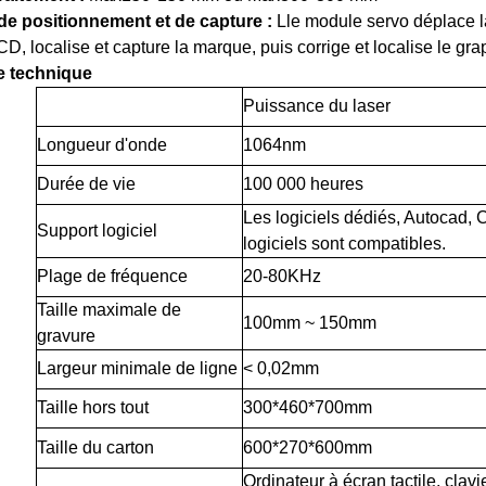
e positionnement et de capture :
L
le module servo déplace l
, localise et capture la marque, puis corrige et localise le grap
e technique
Puissance du laser
Longueur d'onde
1064nm
Durée de vie
100 000 heures
Les logiciels dédiés, Autocad, 
Support logiciel
logiciels sont compatibles.
Plage de fréquence
20-80KHz
Taille maximale de
100mm ~ 150mm
gravure
Largeur minimale de ligne
< 0,02mm
Taille hors tout
300*460*700mm
Taille du carton
600*270*600mm
Ordinateur à écran tactile, clavie