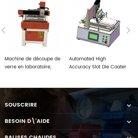
Machine de découpe de
Automated High
T
verre en laboratoire,
Accuracy Slot Die Coater
V
vitesse rapide et haute
Aimed at Perovskite
S
précision, avec système
Photovoltaic Fabrication
de contrôle spécial de
verre personnalisé à
SOUSCRIRE
cinq axes
BESOIN D\'AIDE
BALISES CHAUDES