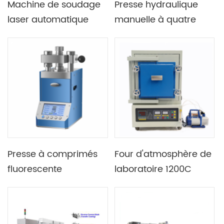
Machine de soudage
Presse hydraulique
laser automatique
manuelle à quatre
pour le soudage de
colonnes de
bouchons de batterie
laboratoire, avec
cylindriques
manomètre à
affichage numérique,
15T 24T 30T 40T
Presse à comprimés
Four d'atmosphère de
fluorescente
laboratoire 1200C
automatique
1400C 1700C 1800C
programmable Lab
pour l'industrie
30T 550W
photovoltaïque