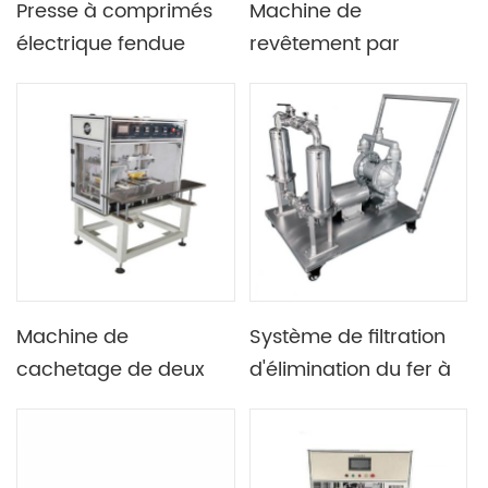
Presse à comprimés
Machine de
électrique fendue
revêtement par
programmable
pyrolyse par
automatique de
pulvérisation
laboratoire
ultrasonique de
laboratoire 500C,
avec plaque
chauffante de 6 "× 6"
Machine de
Système de filtration
cachetage de deux
d'élimination du fer à
postes de travail pour
lisier pour la
le cachetage
fabrication de cellules
supérieur et latéral de
cylindriques