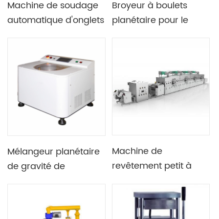
Machine de soudage
Broyeur à boulets
automatique d'onglets
planétaire pour le
pour la fabrication de
broyage de poudre
cellules cylindriques
Machine de
Mélangeur planétaire
revêtement petit à
de gravité de
petit pour la
machine antimousse
production
de mélange de vide
d'électrodes de
de pérovskite pour