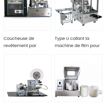
180x180mm
Coucheuse de
Type U collant la
revêtement par
machine de film pour
pulvérisation ionique
le film protecteur de
magnétron sous vide
surface des batteries
poussé DC ou RF
au lithium pp de
utilisée pour fabriquer
cellules de poche
des cellules solaires
en pérovskite