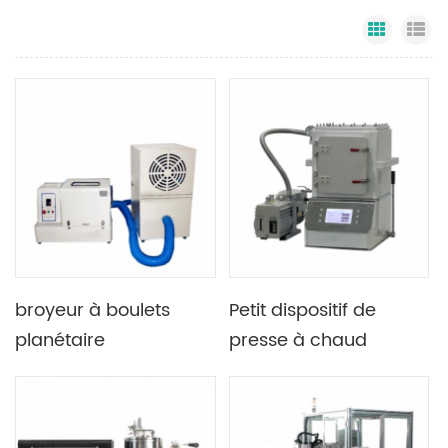
Grid Vi
Li
broyeur à boulets
Petit dispositif de
planétaire
presse à chaud
cryogénique bocaux
manuel sous vide de
laboratoire 10T avec
plaque chauffante