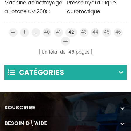
Machine de nettoyage
Presse hydraulique
à l'ozone UV 200C
automatique
avec fonction de
Programmable de
chauffage et de
presse de comprimé
1
40
41
43
44
45
46
...
42
contrôle de la
de poudre du
température en option
laboratoire 10T 20T
Un total de
46
pages
pour la ligne de
30T 40T
laboratoire de cellules
CATÉGORIES
solaires à base de
pérovskite
SOUSCRIRE
BESOIN D\'AIDE