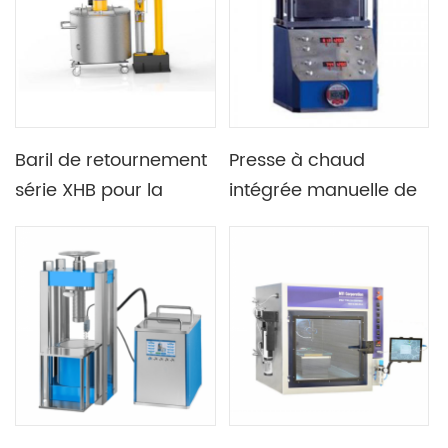
production de cellules
l'industrie
de poche
photovoltaïque
Baril de retournement
Presse à chaud
série XHB pour la
intégrée manuelle de
fabrication de cellules
laboratoire élargie
cylindriques
avec double plaque
300C 500C