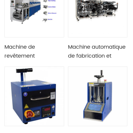
Machine de
Machine automatique
revêtement
de fabrication et
d'électrode
d'enroulement
automatique, système
d'électrodes pour la
de revêtement pilote
production de cellules
polyvalent roll-to-roll
cylindriques 18650
21700 26650 32700