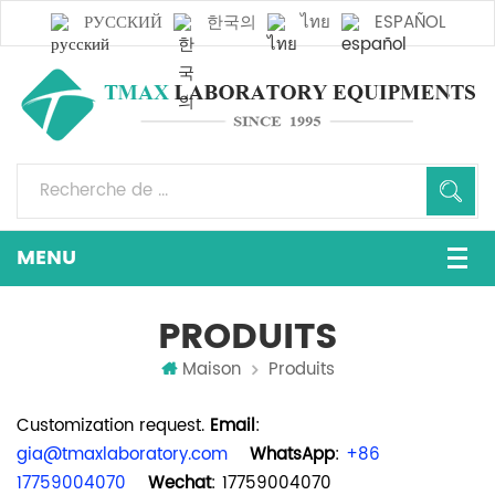
РУССКИЙ
한국의
ไทย
ESPAÑOL
PRODUITS
Maison
Produits
Customization request.
Email
:
gia@tmaxlaboratory.com
WhatsApp
:
+86
17759004070
Wechat
: 17759004070